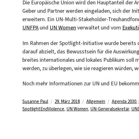
Die Europäische Union wird den Hauptanteil der An
Geber und Partner werden eingeladen, sich der Ini
erweitern. Ein UN-Multi-Stakeholder-Treuhandfon
UNFPA
und
UN Women
verwaltet und vom
Exekut
Im Rahmen der Spotlight-Initiative wurde bereit
darauf abzielt, das Bewusstsein für die Auswirku
breites internationales und lokales Publikum soll 
werden, zu überlegen, wie sie reagieren würden, w
Noch mehr Informationen zur UN und EU bekomm
Autor
Veröffentlicht
Kategorien
Schlagwörter
Susanne Paul
29. März 2018
Allgemein
Agenda 2030
,
am
SpotlightEndViolence
,
UN Women
,
UN-Generalsekretär
,
UN