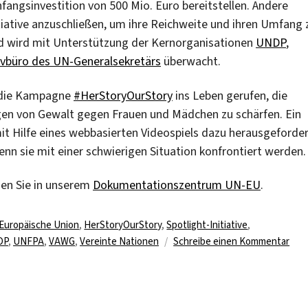
fangsinvestition von 500 Mio. Euro bereitstellen. Andere
tiative anzuschließen, um ihre Reichweite und ihren Umfang 
d wird mit Unterstützung der Kernorganisationen
UNDP
,
ivbüro des UN-Generalsekretärs
überwacht.
s die Kampagne
#HerStoryOurStory
ins Leben gerufen, die
ngen von Gewalt gegen Frauen und Mädchen zu schärfen.
Ein
mit Hilfe eines webbasierten Videospiels dazu herausgeforde
enn sie mit einer schwierigen Situation konfrontiert werden.
en Sie in unserem
Dokumentationszentrum UN-EU
.
Europäische Union
,
HerStoryOurStory
,
Spotlight-Initiative
,
zu
DP
,
UNFPA
,
VAWG
,
Vereinte Nationen
Schreibe einen Kommentar
Die
Spot
Initi
Gew