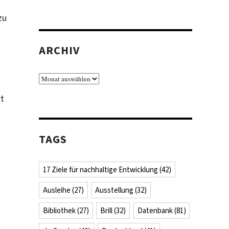
zu
ARCHIV
Archiv
rt
TAGS
17 Ziele für nachhaltige Entwicklung
(42)
Ausleihe
(27)
Ausstellung
(32)
light-
Bibliothek
(27)
Brill
(32)
Datenbank
(81)
ative:
alt