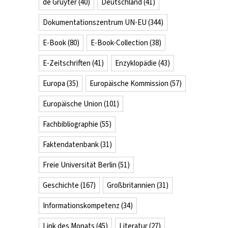
de Gruyter
(40)
Deutschland
(41)
en
Dokumentationszentrum UN-EU
(344)
uen
E-Book
(80)
E-Book-Collection
(38)
chen
itigen
E-Zeitschriften
(41)
Enzyklopädie
(43)
Europa
(35)
Europäische Kommission
(57)
Europäische Union
(101)
Fachbibliographie
(55)
Faktendatenbank
(31)
Freie Universität Berlin
(51)
Geschichte
(167)
Großbritannien
(31)
Informationskompetenz
(34)
Link des Monats
(45)
Literatur
(27)