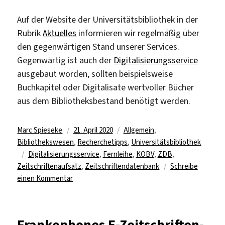
Auf der Website der Universitätsbibliothek in der
Rubrik
Aktuelles
informieren wir regelmäßig über
den gegenwärtigen Stand unserer Services.
Gegenwärtig ist auch der
Digitalisierungsservice
ausgebaut worden, sollten beispielsweise
Buchkapitel oder Digitalisate wertvoller Bücher
aus dem Bibliotheksbestand benötigt werden.
Autor
Veröffentlicht
Kategorien
Marc Spieseke
21. April 2020
Allgemein
,
am
Bibliothekswesen
,
Recherchetipps
,
Universitätsbibliothek
Schlagwörter
Digitalisierungsservice
,
Fernleihe
,
KOBV
,
ZDB
,
Zeitschriftenaufsatz
,
Zeitschriftendatenbank
Schreibe
zu
einen Kommentar
Fernleihe
für
Zeitschriftenaufsätze
Frankophones E-Zeitschriften-