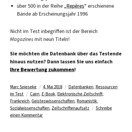
über 500 in der Reihe „
Repères
“ erschienene
Bände ab Erscheinungsjahr 1996
Nicht im Test inbegriffen ist der Bereich
Magazines
mit neun Titeln!
Sie möchten die Datenbank über das Testende
hinaus nutzen? Dann lassen Sie uns einfach
Ihre Bewertung zukommen
!
Autor
Veröffentlicht
Kategorien
Marc Spieseke
4. Mai 2018
Datenbanken
,
Ressourcen
Schlagwörter
am
im Test
Cairn
,
E-Book
,
Elektronische Zeitschrift
,
Frankreich
,
Geisteswissenschaften
,
Romanistik
,
Sozialwissenschaften
,
Zeitschriftenaufsatz
Schreibe
zu
einen Kommentar
Frankophones
E-