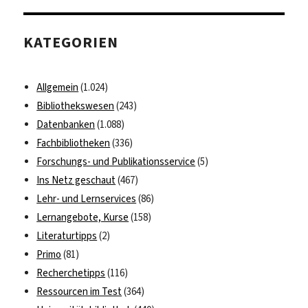
Zeitschriften-
und
KATEGORIEN
E-
Book-
Portal
Allgemein
(1.024)
im
Bibliothekswesen
(243)
Test
Datenbanken
(1.088)
Fachbibliotheken
(336)
Forschungs- und Publikationsservice
(5)
Ins Netz geschaut
(467)
Lehr- und Lernservices
(86)
Lernangebote, Kurse
(158)
Literaturtipps
(2)
Primo
(81)
Recherchetipps
(116)
Ressourcen im Test
(364)