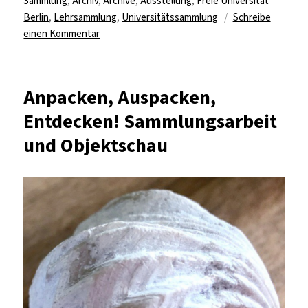
Sammlung
,
Archiv
,
Archive
,
Ausstellung
,
Freie Universität
Berlin
,
Lehrsammlung
,
Universitätssammlung
Schreibe
zu
einen Kommentar
Hautnah
–
Unter
Anpacken, Auspacken,
die
Entdecken! Sammlungsarbeit
Haut:
Objekte
und Objektschau
wissenschaftlicher
Praxis
in
den
Sammlungen
der
Freien
Universität
Berlin