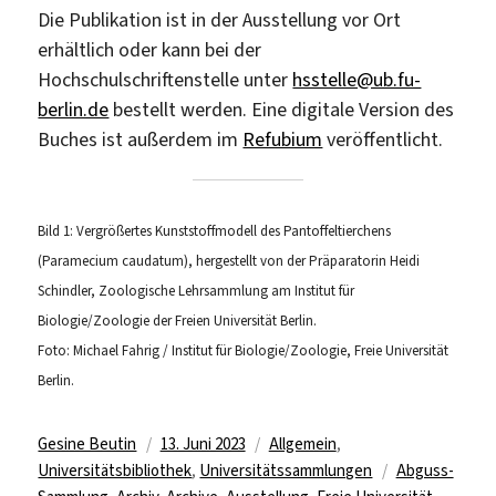
Die Publikation ist in der Ausstellung vor Ort
erhältlich oder kann bei der
Hochschulschriftenstelle unter
hsstelle@ub.fu-
berlin.de
bestellt werden. Eine digitale Version des
Buches ist außerdem im
Refubium
veröffentlicht.
Bild 1: Vergrößertes Kunststoffmodell des Pantoffeltierchens
(Paramecium caudatum), hergestellt von der Präparatorin Heidi
Schindler, Zoologische Lehrsammlung am Institut für
Biologie/Zoologie der Freien Universität Berlin.
Foto: Michael Fahrig / Institut für Biologie/Zoologie, Freie Universität
Berlin.
Autor
Veröffentlicht
Kategorien
Gesine Beutin
13. Juni 2023
Allgemein
,
am
Schlagwörter
Universitätsbibliothek
,
Universitätssammlungen
Abguss-