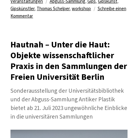
Schlagwörter
Veranstaltungen
Abguss-Sammlung
,
Gips
,
Gipskunst
,
Gipskünstler
,
Thomas Schelper
,
workshop
Schreibe einen
zu
Kommentar
Workshop
„Hautnah
abgeformt
Hautnah – Unter die Haut:
über
Objekte wissenschaftlicher
der
Natur“
Praxis in den Sammlungen der
am
Freien Universität Berlin
31.
August
2023
Sonderausstellung der Universitätsbibliothek
in
und der Abguss-Sammlung Antiker Plastik
Berlin-
bietet ab 21. Juli 2023 ungewöhnliche Einblicke
Charlottenburg
in die universitären Sammlungen