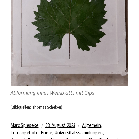
Abformung eines Weinblatts mit Gips
(Bildquellen: Thomas Schelper)
Autor
Veröffentlicht
Kategorien
Marc Spieseke
28. August 2023
Allgemein
,
am
Lernangebote, Kurse
,
Universitätssammlungen
,