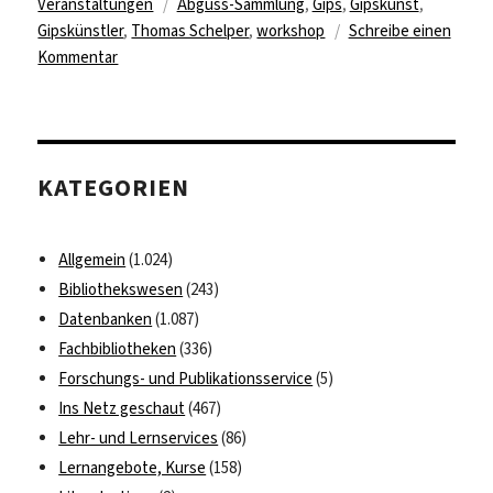
Schlagwörter
Veranstaltungen
Abguss-Sammlung
,
Gips
,
Gipskunst
,
Gipskünstler
,
Thomas Schelper
,
workshop
Schreibe einen
zu
Kommentar
Workshop
„Hautnah
abgeformt
über
KATEGORIEN
der
Natur“
am
Allgemein
(1.024)
31.
Bibliothekswesen
(243)
August
Datenbanken
(1.087)
2023
in
Fachbibliotheken
(336)
Berlin-
Forschungs- und Publikationsservice
(5)
Charlottenburg
Ins Netz geschaut
(467)
Lehr- und Lernservices
(86)
Lernangebote, Kurse
(158)