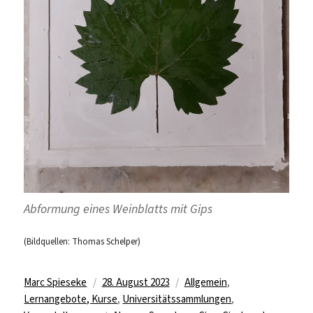
Abformung eines Weinblatts mit Gips
(Bildquellen: Thomas Schelper)
Autor
Veröffentlicht
Kategorien
Marc Spieseke
28. August 2023
Allgemein
,
am
Lernangebote, Kurse
,
Universitätssammlungen
,