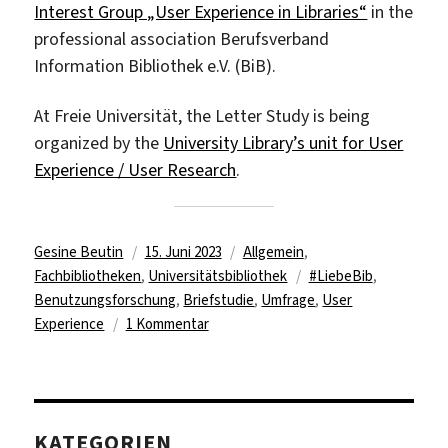
Interest Group „User Experience in Libraries“
in the
professional association Berufsverband
Information Bibliothek e.V. (BiB).
At Freie Universität, the Letter Study is being
organized by the
University Library’s unit for User
Experience / User Research
.
Autor
Veröffentlicht
Kategorien
Gesine Beutin
15. Juni 2023
Allgemein
,
am
Schlagwörter
Fachbibliotheken
,
Universitätsbibliothek
#LiebeBib
,
Benutzungsforschung
,
Briefstudie
,
Umfrage
,
User
zu
Experience
1 Kommentar
#LiebeBib
–
Wie
läuft
KATEGORIEN
Ihre