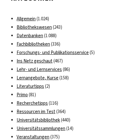
Beziehung
zur
Allgemein
(1.024)
Bibliothek?
Bibliothekswesen
(243)
Datenbanken
(1.088)
Fachbibliotheken
(336)
Forschungs- und Publikationsservice
(5)
Ins Netz geschaut
(467)
Lehr- und Lernservices
(86)
Lernangebote, Kurse
(158)
Literaturtipps
(2)
Primo
(81)
Recherchetipps
(116)
Ressourcen im Test
(364)
Universitätsbibliothek
(440)
Universitätssammlungen
(14)
Veranstaltungen
(375)