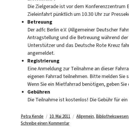
Die Zielgerade ist vor dem Konferenzzentrum Es
Zieleinfahrt pünktlich um 10.30 Uhr zur Pressek
Betreuung
Der adfc Berlin e.V. (Allgemeiner Deutscher Fah
Antragstellung und die Betreuung während der 
Unterstützer und das Deutsche Rote Kreuz fahr
angemeldet.
Registrierung
Eine Anmeldung zur Teilnahme an dieser Fahrra
eigenen Fahrrad teilnehmen. Bitte melden Sie s
Wenn Sie ein Mietfahrrad benötigen, geben Sie d
Gebühren
Die Teilnahme ist kostenlos! Die Gebühr für ei
Autor
Veröffentlicht
Kategorien
Petra Kende
10. Mai 2011
Allgemein
,
Bibliothekswesen
am
zu
Schreibe einen Kommentar