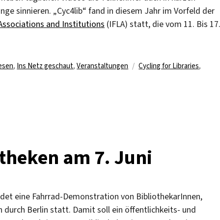
inge sinnieren. „Cyc4lib“ fand in diesem Jahr im Vorfeld der
Associations and Institutions
(IFLA) statt, die vom 11. Bis 17
Schlagwörter
esen
,
Ins Netz geschaut
,
Veranstaltungen
Cycling for Libraries
,
elnde
liothekare
tikum
theken am 7. Juni
ndet eine Fahrrad-Demonstration von BibliothekarInnen,
durch Berlin statt. Damit soll ein öffentlichkeits- und