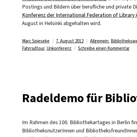
Postings und Bildern über berufliche und private D
Konferenz der International Federation of Library 
August in Helsinki abgehalten wird.
Autor
Veröffentlicht
Kategorien
Marc Spieseke
7. August 2012
Allgemein
,
Bibliotheksw
am
zu
Fahrradtour
,
Unkonferenz
Schreibe einen Kommentar
Rad
Bib
im
Bal
Radeldemo für Biblio
Im Rahmen des 100. Bibliothekartages in Berlin fi
BibliotheksnutzerInnen und BibliotheksfreundInnen 