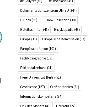
de Gruyter
(40)
Deutschland
(41)
Dokumentationszentrum UN-EU
(344)
E-Book
(80)
E-Book-Collection
(38)
E-Zeitschriften
(41)
Enzyklopädie
(43)
Europa
(35)
Europäische Kommission
(57)
Europäische Union
(101)
Fachbibliographie
(55)
Faktendatenbank
(31)
Freie Universität Berlin
(51)
|
Geschichte
(167)
Großbritannien
(31)
Informationskompetenz
(34)
Link des Monats
(45)
Literatur
(27)