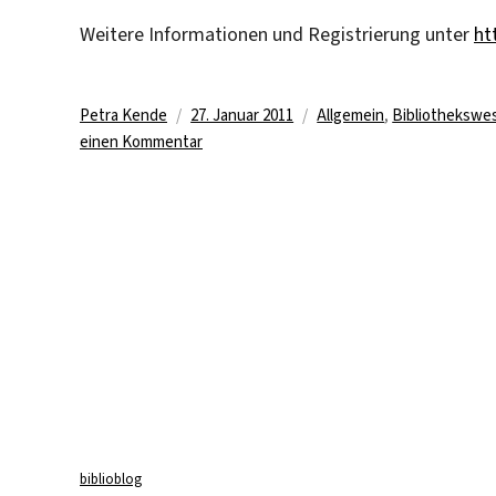
Weitere Informationen und Registrierung unter
ht
Autor
Veröffentlicht
Kategorien
Petra Kende
27. Januar 2011
Allgemein
,
Bibliothekswe
am
zu
einen Kommentar
Radelnde
Bibliothekare
gesucht
biblioblog