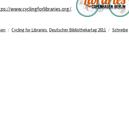
tps://www.cyclingforlibraries.org/
.
Schlagwörter
sen
Cycling for Libraries
,
Deutscher Bibliothekartag 2011
Schreibe