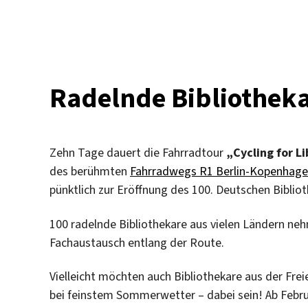
Radeldemo
für
Bibliotheken
am
7.
Juni
Radelnde Bibliotheka
Zehn Tage dauert die Fahrradtour
„Cycling for Li
des berühmten
Fahrradwegs R1 Berlin-Kopenhag
pünktlich zur Eröffnung des 100. Deutschen Bibliot
100 radelnde Bibliothekare aus vielen Ländern neh
Fachaustausch entlang der Route.
Vielleicht möchten auch Bibliothekare aus der Freie
bei feinstem Sommerwetter – dabei sein! Ab Febr