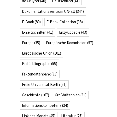
de Gruyter
(40)
Deutschland
(41)
Dokumentationszentrum UN-EU
(344)
E-Book
(80)
E-Book-Collection
(38)
E-Zeitschriften
(41)
Enzyklopädie
(43)
Europa
(35)
Europäische Kommission
(57)
Europäische Union
(101)
Fachbibliographie
(55)
Faktendatenbank
(31)
Freie Universität Berlin
(51)
t
Geschichte
(167)
Großbritannien
(31)
n
Informationskompetenz
(34)
Link des Monats
(45)
Literatur
(27)