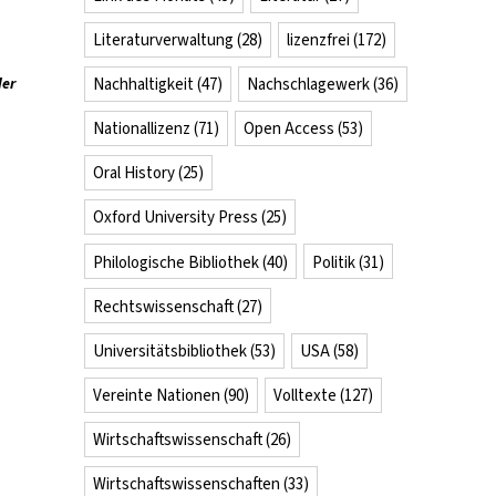
Literaturverwaltung
(28)
lizenzfrei
(172)
der
Nachhaltigkeit
(47)
Nachschlagewerk
(36)
Nationallizenz
(71)
Open Access
(53)
Oral History
(25)
lfe
Oxford University Press
(25)
i
r
Philologische Bibliothek
(40)
Politik
(31)
che
ch
Rechtswissenschaft
(27)
em
Universitätsbibliothek
(53)
USA
(58)
nschstipendium
Vereinte Nationen
(90)
Volltexte
(127)
Wirtschaftswissenschaft
(26)
Wirtschaftswissenschaften
(33)