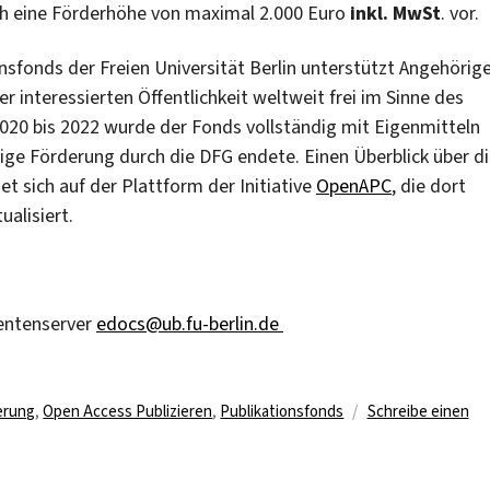
h eine Förderhöhe von maximal 2.000 Euro
inkl.
MwSt
. vor.
nsfonds der Freien Universität Berlin unterstützt Angehörig
 interessierten Öffentlichkeit weltweit frei im Sinne des
020 bis 2022 wurde der Fonds vollständig mit Eigenmitteln
ige Förderung durch die DFG endete. Einen Überblick über d
et sich auf der Plattform der Initiative
OpenAPC
, die dort
alisiert.
entenserver
edocs@ub.fu-berlin.de
ter
erung
,
Open Access Publizieren
,
Publikationsfonds
Schreibe einen