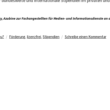
für bundesweite und internationale Stipendien im privaten und
ky, Azubine zur Fachangestellten für Medien- und Informationsdienste an 
Schlagwörter
zu
eu?
Förderung
,
lizenzfrei
,
Stipendien
Schreibe einen Kommentar
Hi
be
de
Su
na
d
Wu