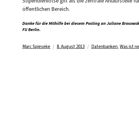
Stipendienlotse gilt als die zentrale Anlaufstelle 
öffentlichen Bereich.
Danke für die Mithilfe bei diesem Posting an Juliane Brosows
FU Berlin.
Autor
Veröffentlicht
Kategorien
Marc Spieseke
8. August 2013
Datenbanken
,
Was ist n
am