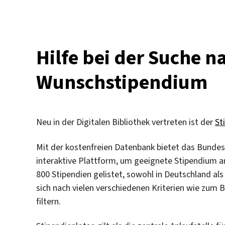
Januar
2023:
Aktualisierte
Förderbedingungen
Hilfe bei der Suche 
des
Open-
Wunschstipendium
Access-
Publikationsfonds
Neu in der Digitalen Bibliothek vertreten ist der
St
Mit der kostenfreien Datenbank bietet das Bunde
interaktive Plattform, um geeignete Stipendium 
800 Stipendien gelistet, sowohl in Deutschland al
sich nach vielen verschiedenen Kriterien wie zum 
filtern.