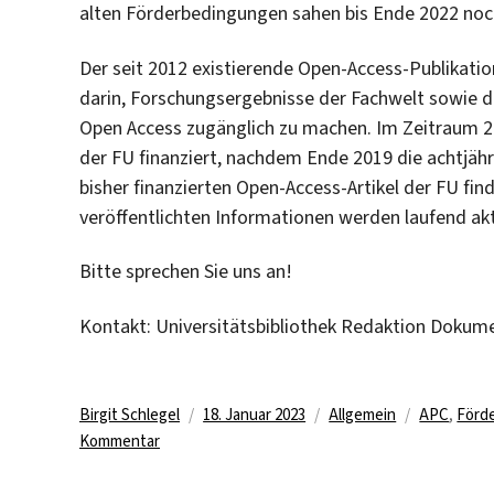
alten Förderbedingungen sahen bis Ende 2022 noc
Der seit 2012 existierende Open-Access-Publikatio
darin, Forschungsergebnisse der Fachwelt sowie der
Open Access zugänglich zu machen. Im Zeitraum 2
der FU finanziert, nachdem Ende 2019 die achtjähr
bisher finanzierten Open-Access-Artikel der FU find
veröffentlichten Informationen werden laufend aktu
Bitte sprechen Sie uns an!
Kontakt: Universitätsbibliothek Redaktion Dokum
Autor
Veröffentlicht
Kategorien
Schlagwör
Birgit Schlegel
18. Januar 2023
Allgemein
APC
,
Förd
zu
am
Kommentar
Neu
ab