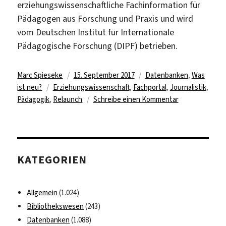
erziehungswissenschaftliche Fachinformation für
Pädagogen aus Forschung und Praxis und wird
vom Deutschen Institut für Internationale
Pädagogische Forschung (DIPF) betrieben.
Autor
Veröffentlicht
Kategorien
Marc Spieseke
15. September 2017
Datenbanken
,
Was
Schlagwörter
am
ist neu?
Erziehungswissenschaft
,
Fachportal
,
Journalistik
,
zu
Pädagogik
,
Relaunch
Schreibe einen Kommentar
Relaunch
des
Fachportals
Pädagogik
KATEGORIEN
Allgemein
(1.024)
Bibliothekswesen
(243)
Datenbanken
(1.088)