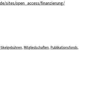
.de/sites/open_access/finanzierung/
chlagwörter
rtikelgebühren
,
Mitgliedschaften
,
Publikationsfonds
,
chaftliches
eren
rs