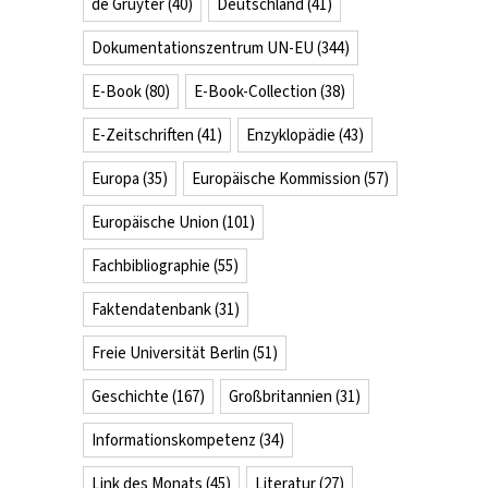
de Gruyter
(40)
Deutschland
(41)
Dokumentationszentrum UN-EU
(344)
E-Book
(80)
E-Book-Collection
(38)
E-Zeitschriften
(41)
Enzyklopädie
(43)
Europa
(35)
Europäische Kommission
(57)
Europäische Union
(101)
Fachbibliographie
(55)
Faktendatenbank
(31)
Freie Universität Berlin
(51)
Geschichte
(167)
Großbritannien
(31)
Informationskompetenz
(34)
Link des Monats
(45)
Literatur
(27)