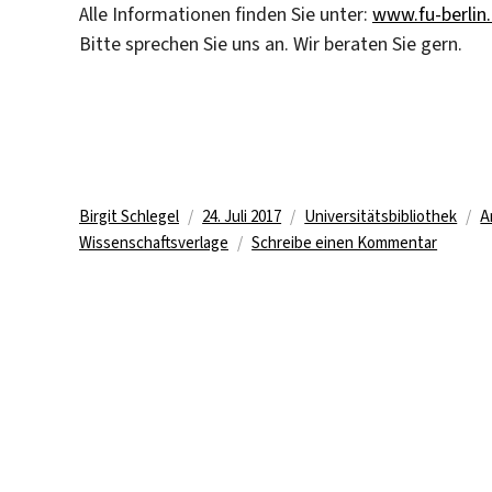
Alle Informationen finden Sie unter:
www.fu-berlin
Bitte sprechen Sie uns an. Wir beraten Sie gern.
Autor
Veröffentlicht
Kategorien
S
Birgit Schlegel
24. Juli 2017
Universitätsbibliothek
A
am
zu
Wissenschaftsverlage
Schreibe einen Kommentar
Wissens
Publizi
bei
Frontie