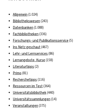
des
Spektrum-
Allgemein
(1.024)
Verlags
Bibliothekswesen
(243)
Datenbanken
(1.088)
Fachbibliotheken
(336)
Forschungs- und Publikationsservice
(5)
Ins Netz geschaut
(467)
Lehr- und Lernservices
(86)
Lernangebote, Kurse
(158)
Literaturtipps
(2)
Primo
(81)
Recherchetipps
(116)
Ressourcen im Test
(364)
Universitätsbibliothek
(440)
Universitätssammlungen
(14)
Veranstaltungen
(375)