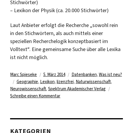
Stichwörter)
– Lexikon der Physik (ca. 20.000 Stichwörter)
Laut Anbieter erfolgt die Recherche „sowohl rein
in den Stichwörtern, als auch mittels einer
speziellen Recherchelogik konzeptbasiert im
Volltext“. Eine gemeinsame Suche über alle Lexika
ist nicht möglich.
Autor
Veröffentlicht
Kategorien
Marc Spieseke
5. März 2014
Datenbanken
,
Was ist neu?
Schlagwörter
am
Geographie
,
Lexikon
,
lizenzfrei
,
Naturwissenschaft
,
Neurowissenschaft
,
Spektrum Akademischer Verlag
zu
Schreibe einen Kommentar
Freier
Zugriff
auf
Online-
KATEGORIEN
Lexika