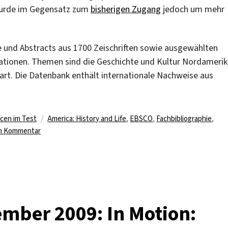
k wurde im Gegensatz zum
bisherigen Zugang
jedoch um mehr
und Abstracts aus 1700 Zeischriften sowie ausgewählten
ationen. Themen sind die Geschichte und Kultur Nordameri
art. Die Datenbank enthält internationale Nachweise aus
Schlagwörter
cen im Test
America: History and Life
,
EBSCO
,
Fachbibliographie
,
zu
en Kommentar
Testzugriff
auf
„America:
History
and
Life
mber 2009: In Motion:
with