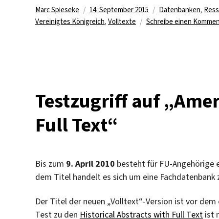
Autor
Veröffentlicht
Kategorien
Marc Spieseke
14. September 2015
Datenbanken
,
Ress
am
Vereinigtes Königreich
,
Volltexte
Schreibe einen Kommen
Testzugriff auf „Amer
Full Text“
Bis zum
9. April 2010
besteht für FU-Angehörige e
dem Titel handelt es sich um eine Fachdatenbank
Der Titel der neuen „Volltext“-Version ist vor dem
Test zu den
Historical Abstracts with Full Text
ist 