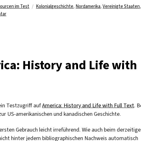
Schlagwörter
ourcen im Test
Kolonialgeschichte
,
Nordamerika
,
Vereinigte Staaten
zu
tar
„Colonial
America“
im
Test
ica: History and Life with
in Testzugriff auf
America: History and Life with Full Text
. B
 zur US-amerikanischen und kanadischen Geschichte.
 ersten Gebrauch leicht irreführend. Wie auch beim derzeitig
nicht hinter jedem bibliographischen Nachweis automatisch