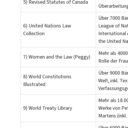
5) Revised Statutes of Canada
Überarbeitun
Über 7000 Bän
6) United Nations Law
League of Nat
Collection
International
the United Na
Mehr als 4000
7) Women and the Law (Peggy)
Rolle der Frau
Über 9000 Bän
8) World Constitutions
Welt, inkl. Te
Illustrated
Verfassungsge
Mehr als 18.
9) World Treaty Library
Werke von Pet
Martens (inkl.
Über 6000 Bän