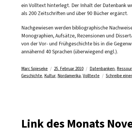
ein Volltext hinterlegt. Der Inhalt der Datenban
als 200 Zeitschriften und über 90 Bücher ergänzt.
Nachgewiesen werden bibliographische Nachweise 
Monographien, Aufsätze, Rezensionen und Dissert
von der Vor- und Frühgeschichte bis in die Gegenw
annähernd 40 Sprachen (überwiegend engl.).
Autor
Veröffentlicht
Kategorien
Marc Spieseke
25. Februar 2010
Datenbanken
,
Ressour
am
Geschichte
,
Kultur
,
Nordamerika
,
Volltexte
Schreibe ein
Link des Monats Nove