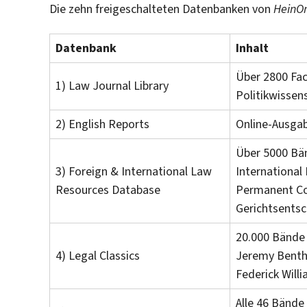
Die zehn freigeschalteten Datenbanken von
HeinOn
Datenbank
Inhalt
Über 2800 Fac
1) Law Journal Library
Politikwissen
2) English Reports
Online-Ausgab
Über 5000 Bän
3) Foreign & International Law
International
Resources Database
Permanent Cou
Gerichtsentsc
20.000 Bände 
4) Legal Classics
Jeremy Bentha
Federick Will
Alle 46 Bände