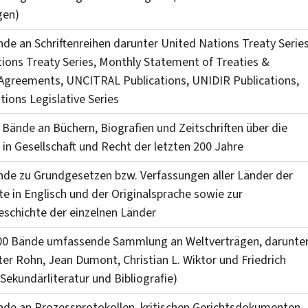
gen)
de an Schriftenreihen darunter United Nations Treaty Series
ions Treaty Series, Monthly Statement of Treaties &
 Agreements, UNCITRAL Publications, UNIDIR Publications,
tions Legislative Series
 Bände an Büchern, Biografien und Zeitschriften über die
 in Gesellschaft und Recht der letzten 200 Jahre
de zu Grundgesetzen bzw. Verfassungen aller Länder der
xte in Englisch und der Originalsprache sowie zur
schichte der einzelnen Länder
000 Bände umfassende Sammlung an Weltverträgen, darunte
er Rohn, Jean Dumont, Christian L. Wiktor und Friedrich
 Sekundärliteratur und Bibliografie)
de an Prozessprotokollen, kritischen Gerichtsdokumenten,