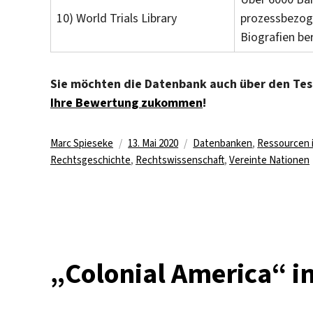
10) World Trials Library
prozessbezoge
Biografien b
Sie möchten die Datenbank auch über den Test
Ihre Bewertung zukommen
!
Autor
Veröffentlicht
Kategorien
Marc Spieseke
13. Mai 2020
Datenbanken
,
Ressourcen 
am
Rechtsgeschichte
,
Rechtswissenschaft
,
Vereinte Nationen
„Colonial America“ i