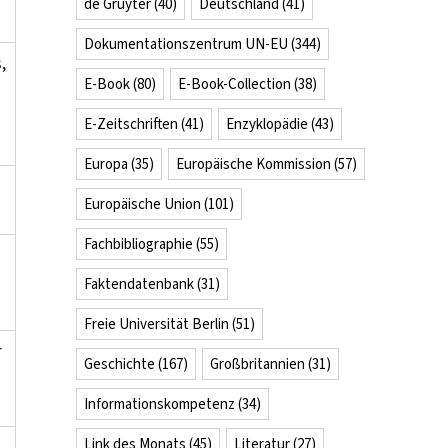
de Gruyter
(40)
Deutschland
(41)
Dokumentationszentrum UN-EU
(344)
,
E-Book
(80)
E-Book-Collection
(38)
E-Zeitschriften
(41)
Enzyklopädie
(43)
Europa
(35)
Europäische Kommission
(57)
Europäische Union
(101)
Fachbibliographie
(55)
Faktendatenbank
(31)
Freie Universität Berlin
(51)
r
Geschichte
(167)
Großbritannien
(31)
Informationskompetenz
(34)
Link des Monats
(45)
Literatur
(27)