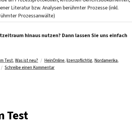
ner Literatur bzw. Analysen berühmter Prozesse (inkl.
erühmter Prozessanwälte)
zeitraum hinaus nutzen? Dann lassen Sie uns einfach
Schlagwörter
im Test
,
Was ist neu?
HeinOnline
,
lizenzpflichtig
,
Nordamerika
,
zu
Schreibe einen Kommentar
Internationales
Rechtsportal
„HeinOnline“
lizenziert
m Test