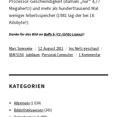
Prozessor-Geschwindigkeit (damals „nur“ 4,77
Megahertz) und mehr als hunderttausend Mal
weniger Arbeitsspeicher (1981 lag der bei 16
Kilobyte!).
Danke für das Bild an
Boffy b (CC-/GFDL-Lizenz)
!
Autor
Veröffentlicht
Kategorien
Schlagw
Marc Spieseke
12. August 2011
Ins Netz geschaut
am
zu
IBM 5150
,
Jubiläum
,
Personal Computer
1 Kommentar
Happy
Birthday,
PC!
KATEGORIEN
Allgemein
(1.024)
Bibliothekswesen
(243)