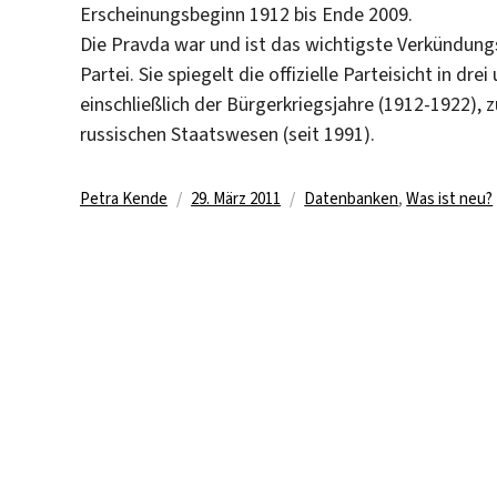
Erscheinungsbeginn 1912 bis Ende 2009.
Die Pravda war und ist das wichtigste Verkündun
Partei. Sie spiegelt die offizielle Parteisicht in d
einschließlich der Bürgerkriegsjahre (1912-1922)
russischen Staatswesen (seit 1991).
Autor
Veröffentlicht
Kategorien
Petra Kende
29. März 2011
Datenbanken
,
Was ist neu?
am