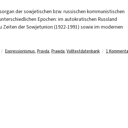
gsorgan der sowjetischen bzw. russischen kommunistischen
rei unterschiedlichen Epochen: im autokratischen Russland
, zu Zeiten der Sowjetunion (1922-1991) sowie im modernen
Schlagwörter
Expressionismus
,
Pravda
,
Prawda
,
Volltextdatenbank
1 Kommenta