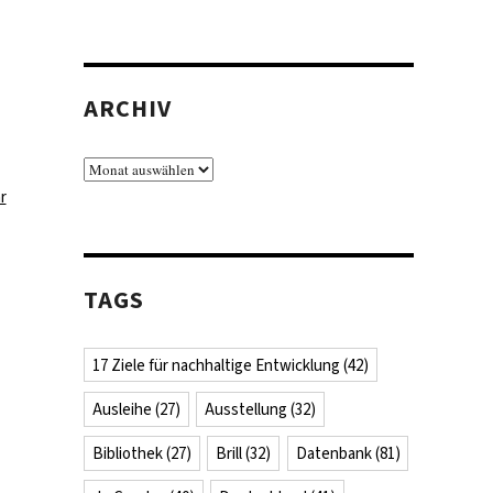
ARCHIV
Archiv
zu
r
Zwei
neue
Nationallizenzen:
TAGS
Literarischer
Expressionismus
&
17 Ziele für nachhaltige Entwicklung
(42)
Pravda
Archiv
Ausleihe
(27)
Ausstellung
(32)
Bibliothek
(27)
Brill
(32)
Datenbank
(81)