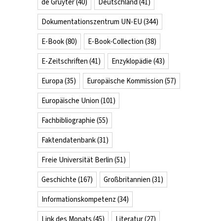
de Gruyter
(40)
Deutschland
(41)
Dokumentationszentrum UN-EU
(344)
E-Book
(80)
E-Book-Collection
(38)
E-Zeitschriften
(41)
Enzyklopädie
(43)
Europa
(35)
Europäische Kommission
(57)
Europäische Union
(101)
Fachbibliographie
(55)
Faktendatenbank
(31)
Freie Universität Berlin
(51)
Geschichte
(167)
Großbritannien
(31)
Informationskompetenz
(34)
Link des Monats
(45)
Literatur
(27)