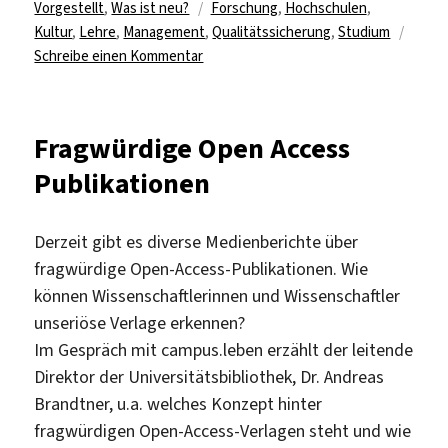
am
Schlagwörter
Vorgestellt
,
Was ist neu?
Forschung
,
Hochschulen
,
Kultur
,
Lehre
,
Management
,
Qualitätssicherung
,
Studium
zu
Schreibe einen Kommentar
Lizenz
für
das
Fragwürdige Open Access
„Handbuch
Publikationen
Kulturmanagement“
Derzeit gibt es diverse Medienberichte über
fragwürdige Open-Access-Publikationen. Wie
können Wissenschaftlerinnen und Wissenschaftler
unseriöse Verlage erkennen?
Im Gespräch mit campus.leben erzählt der leitende
Direktor der Universitätsbibliothek, Dr. Andreas
Brandtner, u.a. welches Konzept hinter
fragwürdigen Open-Access-Verlagen steht und wie