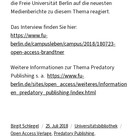
die Freie Universität Berlin auf die neuesten
Medienberichte zu diesem Thema reagiert.
Das Interview finden Sie hier:
https://www.fu-
berlin.de/campusleben/campus/2018/180723-
open-access-brandtner
Weitere Informationen zur Thema Predatory
Publishing s. a.
https://www.fu-
berlin.de/sites/open_access/weiteres/information
en_predatory_publishing/index.html
Autor
Veröffentlicht
Kategorien
Schlagw
Birgit Schlegel
25. Juli 2018
Universitätsbibliothek
am
Open Access Verlage
,
Predatory Publishing
,