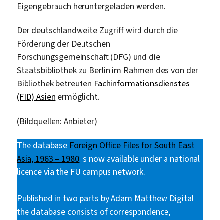
Eigengebrauch heruntergeladen werden.
Der deutschlandweite Zugriff wird durch die
Förderung der Deutschen
Forschungsgemeinschaft (DFG) und die
Staatsbibliothek zu Berlin im Rahmen des von der
Bibliothek betreuten
Fachinformationsdienstes
(FID) Asien
ermöglicht.
(Bildquellen: Anbieter)
The database
Foreign Office Files for South East
Asia, 1963 – 1980
is now available under a national
licence via the FU campus network.
Published in two parts by Adam Matthew Digital
the database consists of correspondence,