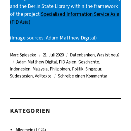
and the Berlin State Library within the framework
of the project
Specialised Information Service Asia
(FID Asia)
.
(Image sources: Adam Matthew Digital)
Autor
Veröffentlicht
Kategorien
Marc Spieseke
21. Juli 2020
Datenbanken
,
Was ist neu?
Schlagwörter
am
Adam Matthew Digital
,
FID Asien
,
Geschichte
,
Indonesien
,
Malaysia
,
Philippinen
,
Politik
,
Singapur
,
zu
Südostasien
,
Volltexte
Schreibe einen Kommentar
Online-
Nationallizen
für
„Foreign
KATEGORIEN
Office
Files
for
Allgemein
(1.024)