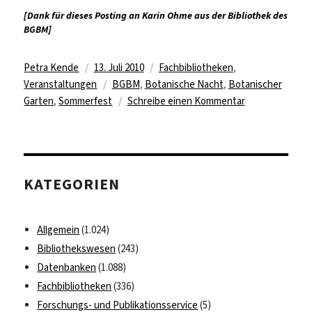
[Dank für dieses Posting an Karin Ohme aus der Bibliothek des
BGBM]
Autor
Veröffentlicht
Kategorien
Petra Kende
13. Juli 2010
Fachbibliotheken
,
am
Schlagwörter
Veranstaltungen
BGBM
,
Botanische Nacht
,
Botanischer
zu
Garten
,
Sommerfest
Schreibe einen Kommentar
Botanische
Nacht
am
17.
KATEGORIEN
Juli
2010
Allgemein
(1.024)
Bibliothekswesen
(243)
Datenbanken
(1.088)
Fachbibliotheken
(336)
Forschungs- und Publikationsservice
(5)