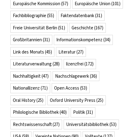
Europäische Kommission
(57)
Europäische Union
(101)
Fachbibliographie
(55)
Faktendatenbank
(31)
Freie Universität Berlin
(51)
Geschichte
(167)
Großbritannien
(31)
Informationskompetenz
(34)
Link des Monats
(45)
Literatur
(27)
Literaturverwaltung
(28)
lizenzfrei
(172)
Nachhaltigkeit
(47)
Nachschlagewerk
(36)
Nationallizenz
(71)
Open Access
(53)
Oral History
(25)
Oxford University Press
(25)
Philologische Bibliothek
(40)
Politik
(31)
Rechtswissenschaft
(27)
Universitätsbibliothek
(53)
USA
(58)
Vereinte Nationen
(90)
Volltexte
(127)