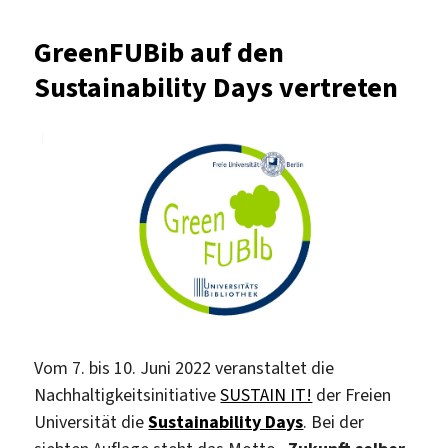
GreenFUBib
bei
GreenFUBib auf den
den
Sustainability Days vertreten
Sustainability
Days
an
der
Freien
Universität
Berlin
Vom 7. bis 10. Juni 2022 veranstaltet die
Nachhaltigkeitsinitiative
SUSTAIN IT!
der Freien
Universität die
Sustainability Days
. Bei der