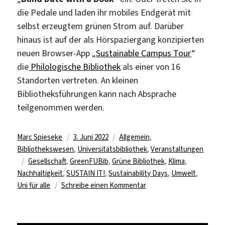
die Pedale und laden ihr mobiles Endgerät mit
selbst erzeugtem grünen Strom auf. Darüber
hinaus ist auf der als Hörspaziergang konzipierten
neuen Browser-App „
Sustainable Campus Tour
“
die
Philologische Bibliothek
als einer von 16
Standorten vertreten. An kleinen
Bibliotheksführungen kann nach Absprache
teilgenommen werden.
Autor
Veröffentlicht
Kategorien
Marc Spieseke
3. Juni 2022
Allgemein
,
am
Bibliothekswesen
,
Universitätsbibliothek
,
Veranstaltungen
Schlagwörter
Gesellschaft
,
GreenFUBib
,
Grüne Bibliothek
,
Klima
,
Nachhaltigkeit
,
SUSTAIN IT!
,
Sustainability Days
,
Umwelt
,
zu
Uni für alle
Schreibe einen Kommentar
GreenFUBib
auf
den