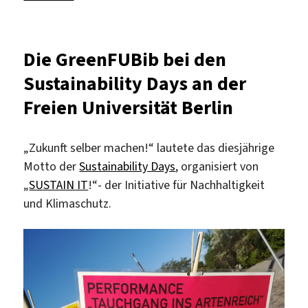
ReUse
in
und
Die GreenFUBib bei den
durch
Sustainability Days an der
Bibliotheken
–
Freien Universität Berlin
Ein
Rückblick
auf
„Zukunft selber machen!“ lautete das diesjährige
die
Motto der
Sustainability Days
, organisiert von
Sustainability
„
SUSTAIN IT
!“- der Initiative für Nachhaltigkeit
Days
und Klimaschutz.
2026
an
der
Freien
Universität
Berlin