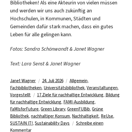
Bibliotheken! Als eine Akteurin von vielen müssen
und werden wir uns auch zukünftig an
Hochschulen, in Kommunen, Städten und
Gemeinden dafür stark machen, dass ein gutes
Leben für alle gelingen kann.
Fotos: Sandra Schönwandt & Janet Wagner
Text: Lara Senst & Janet Wagner
Autor
Veröffentlicht
Kategorien
Janet Wagner
24. Juli 2026
Allgemein
,
am
Fachbibliotheken
,
Universitätsbibliothek
,
Veranstaltungen
,
Schlagwörter
Vorgestellt
17 Ziele für nachhaltige Entwicklung
,
Bildung
für nachhaltige Entwicklung
,
FAMI-Ausbildung
,
FaMIsforFuture
,
Green Library
,
GreenFUBib
,
Grüne
Bibliothek
,
nachhaltiger Konsum
,
Nachhaltigkeit
,
ReUse
,
SUSTAIN IT!
,
Sustainability Days
Schreibe einen
zu
Kommentar