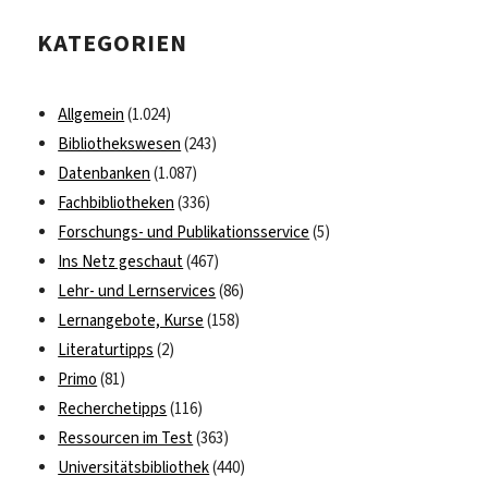
Sustainability
KATEGORIEN
Days
vertreten
Allgemein
(1.024)
Bibliothekswesen
(243)
Datenbanken
(1.087)
Fachbibliotheken
(336)
Forschungs- und Publikationsservice
(5)
Ins Netz geschaut
(467)
Lehr- und Lernservices
(86)
Lernangebote, Kurse
(158)
Literaturtipps
(2)
Primo
(81)
Recherchetipps
(116)
Ressourcen im Test
(363)
Universitätsbibliothek
(440)