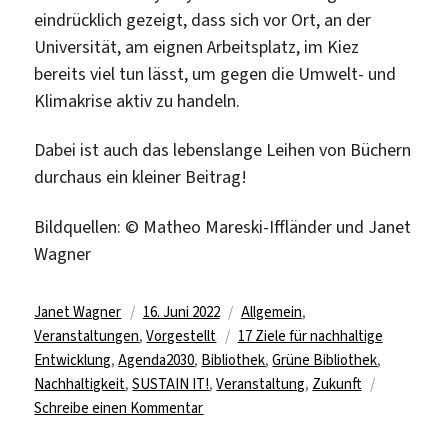
eindrücklich gezeigt, dass sich vor Ort, an der
Universität, am eignen Arbeitsplatz, im Kiez
bereits viel tun lässt, um gegen die Umwelt- und
Klimakrise aktiv zu handeln.
Dabei ist auch das lebenslange Leihen von Büchern
durchaus ein kleiner Beitrag!
Bildquellen: © Matheo Mareski-Iffländer und Janet
Wagner
Autor
Veröffentlicht
Kategorien
Janet Wagner
16. Juni 2022
Allgemein
,
am
Schlagwörter
Veranstaltungen
,
Vorgestellt
17 Ziele für nachhaltige
Entwicklung
,
Agenda2030
,
Bibliothek
,
Grüne Bibliothek
,
Nachhaltigkeit
,
SUSTAIN IT!
,
Veranstaltung
,
Zukunft
zu
Schreibe einen Kommentar
Die