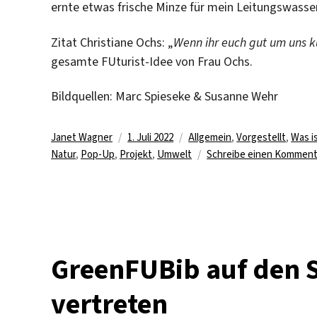
ernte etwas frische Minze für mein Leitungswasser
Zitat Christiane Ochs: „
Wenn ihr euch gut um uns k
gesamte FUturist-Idee von Frau Ochs.
Bildquellen: Marc Spieseke & Susanne Wehr
Autor
Veröffentlicht
Kategorien
Janet Wagner
1. Juli 2022
Allgemein
,
Vorgestellt
,
Was i
am
Natur
,
Pop-Up
,
Projekt
,
Umwelt
Schreibe einen Komment
GreenFUBib auf den S
vertreten