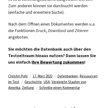
Zum anderen können sie durchsucht werden
(einfache und erweitere Suche).
Nach dem Öffnen eines Dokumentes werden u.a.
die Funktionen
Druck
,
Download
und
Zitieren
angeboten.
Sie möchten die Datenbank auch über den
Testzeitraum hinaus nutzen? Dann lassen Sie
uns einfach
Ihre Bewertung zukommen
!
Autor
Veröffentlicht
Kategorien
Christin Pohl
17. März 2022
Datenbanken
,
Ressourcen
Schlagwörter
am
im Test
Geschichte
,
USA
,
Vereinigte Staaten von
zu
Amerika
,
Zeitung
Schreibe einen Kommentar
Testzugriff
für
„San