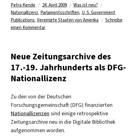
Autor
Veröffentlicht
Kategorien
Schlagwörter
Petra Kende
24. April 2009
Was ist neu?
am
Nationallizenz
,
Parlamentsschriften
,
U. S. Government
Publications
,
Vereinigte Staaten von Amerika
Schreibe
zu
einen Kommentar
U.
S.
Parlamentsschriften
Neue Zeitungsarchive des
von
17.-19. Jahrhunderts als DFG-
1789-
1980
Nationallizenz
Zu den von der Deutschen
Forschungsgemeinschaft (DFG) finanzierten
Nationallizenzen
sind einige retrospektive
Zeitungsarchive neu in die Digitale Bibliothek
aufgenommen worden.