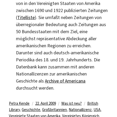
von in den Vereinigten Staaten von Amerika
zwischen 1690 und 1922 publizierten Zeitungen
(
Titelliste
). Sie umfaßt neben Zeitungen von
überregionaler Bedeutung auch Zeitungen aus
50 Bundesstaaten mit dem Ziel, eine
möglichst repräsentative Abdeckung aller
amerikanischen Regionen zu erreichen.
Darunter sind auch deutsch-amerikanische
Periodika des 18. und 19. Jahrhunderts. Die
Datenbank kann zusammen mit anderen
Nationallizenzen zur amerikanischen
Geschichte als
Archive of Americana
durchsucht werden.
Autor
Veröffentlicht
Kategorien
Schlagwörter
Petra Kende
22. April 2009
Was ist neu?
British
am
Library
,
Geschichte
,
Großbritannien
,
Nationallizenz
,
USA
,
Vereinigte Staaten von Amerika
,
Vereinigtes Königreich
,