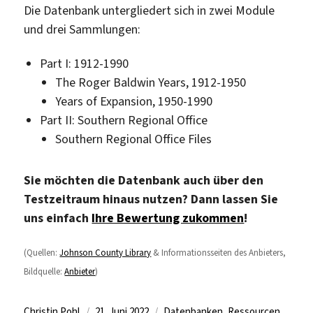
Die Datenbank untergliedert sich in zwei Module
und drei Sammlungen:
Part I: 1912-1990
The Roger Baldwin Years, 1912-1950
Years of Expansion, 1950-1990
Part II: Southern Regional Office
Southern Regional Office Files
Sie möchten die Datenbank auch über den
Testzeitraum hinaus nutzen? Dann lassen Sie
uns einfach
Ihre Bewertung zukommen
!
(Quellen:
Johnson County Library
& Informationsseiten des Anbieters,
Bildquelle:
Anbieter
)
Autor
Veröffentlicht
Kategorien
Christin Pohl
21. Juni 2022
Datenbanken
,
Ressourcen