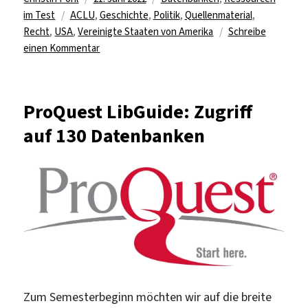
Schlagwörter
am
im Test
ACLU
,
Geschichte
,
Politik
,
Quellenmaterial
,
Recht
,
USA
,
Vereinigte Staaten von Amerika
Schreibe
zu
einen Kommentar
Test
für
„The
ProQuest LibGuide: Zugriff
Making
auf 130 Datenbanken
of
Modern
Law:
American
Civil
Liberties
Union
Papers“
Zum Semesterbeginn möchten wir auf die breite