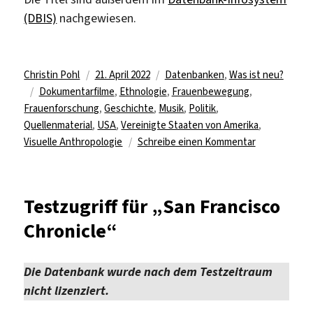
(DBIS)
nachgewiesen.
Autor
Veröffentlicht
Kategorien
Christin Pohl
21. April 2022
Datenbanken
,
Was ist neu?
Schlagwörter
am
Dokumentarfilme
,
Ethnologie
,
Frauenbewegung
,
Frauenforschung
,
Geschichte
,
Musik
,
Politik
,
Quellenmaterial
,
USA
,
Vereinigte Staaten von Amerika
,
zu
Visuelle Anthropologie
Schreibe einen Kommentar
ProQuest
LibGuide:
Zugriff
Testzugriff für „San Francisco
auf
Chronicle“
130
Datenbanke
Die Datenbank wurde nach dem Testzeitraum
nicht lizenziert.