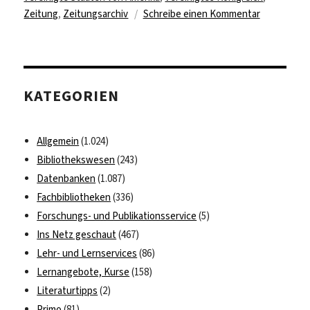
zu
Zeitung
,
Zeitungsarchiv
Schreibe einen Kommentar
Neue
Zeitungsar
des
17.-19.
KATEGORIEN
Jahrhunder
als
DFG-
Allgemein
(1.024)
Nationalliz
Bibliothekswesen
(243)
Datenbanken
(1.087)
Fachbibliotheken
(336)
Forschungs- und Publikationsservice
(5)
Ins Netz geschaut
(467)
Lehr- und Lernservices
(86)
Lernangebote, Kurse
(158)
Literaturtipps
(2)
Primo
(81)