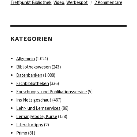
zu
Treffpunkt Bibliothek
,
Video
,
Werbespot
2 Kommentare
Bücher
Bibliot
und
Sachve
KATEGORIEN
Allgemein
(1.024)
Bibliothekswesen
(243)
Datenbanken
(1.088)
Fachbibliotheken
(336)
Forschungs- und Publikationsservice
(5)
Ins Netz geschaut
(467)
Lehr- und Lernservices
(86)
Lernangebote, Kurse
(158)
Literaturtipps
(2)
Primo
(81)