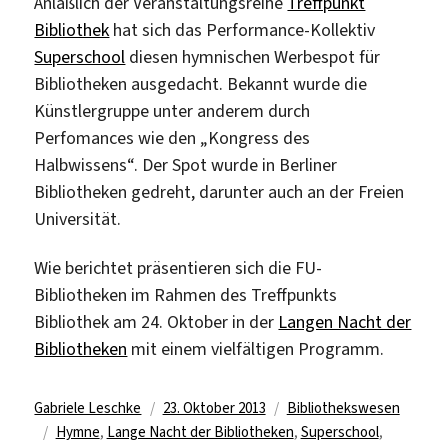
Anläßlich der Veranstaltungsreihe
Treffpunkt
für
Bibliothek
hat sich das Performance-Kollektiv
Werbeforschung
Superschool
diesen hymnischen Werbespot für
Bibliotheken ausgedacht. Bekannt wurde die
Künstlergruppe unter anderem durch
Perfomances wie den „Kongress des
Halbwissens“. Der Spot wurde in Berliner
Bibliotheken gedreht, darunter auch an der Freien
Universität.
Wie berichtet präsentieren sich die FU-
Bibliotheken im Rahmen des Treffpunkts
Bibliothek am 24. Oktober in der
Langen Nacht der
Bibliotheken
mit einem vielfältigen Programm.
Autor
Veröffentlicht
Kategorien
Gabriele Leschke
23. Oktober 2013
Bibliothekswesen
Schlagwörter
am
Hymne
,
Lange Nacht der Bibliotheken
,
Superschool
,