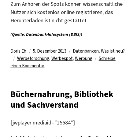
Zum Anhören der Spots können wissenschaftliche
Nutzer sich kostenlos online registrieren, das
Herunterladen ist nicht gestattet.
(Quelle: Datenbank-Infosystem (DBIS))
Autor
Veröffentlicht
Kategorien
Doris Eh
5. Dezember 2013
Datenbanken
,
Was ist neu?
Schlagwörter
am
Werbeforschung
,
Werbespot
,
Werbung
Schreibe
zu
einen Kommentar
Neue
freie
Datenbank
Büchernahrung, Bibliothek
in
und Sachverstand
der
Digitalen
Bibliothek:
[jwplayer mediaid=“15584″]
Regensburger
Archiv