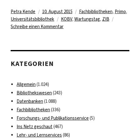
Autor
Veröffentlicht
Kategorien
Petra Kende
10. August 2015
Fachbibliotheken
,
Primo
,
am
Schlagwörter
Universitätsbibliothek
KOBV
,
Wartungstag
,
ZIB
zu
Schreibe einen Kommentar
Wartungstag
beim
KOBV
am
KATEGORIEN
24./25.
August
2015
Allgemein
(1.024)
Bibliothekswesen
(243)
Datenbanken
(1.088)
Fachbibliotheken
(336)
Forschungs- und Publikationsservice
(5)
Ins Netz geschaut
(467)
Lehr- und Lernservices
(86)