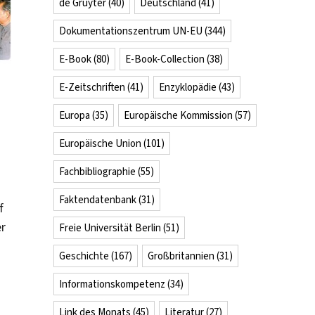
de Gruyter
(40)
Deutschland
(41)
Dokumentationszentrum UN-EU
(344)
E-Book
(80)
E-Book-Collection
(38)
E-Zeitschriften
(41)
Enzyklopädie
(43)
Europa
(35)
Europäische Kommission
(57)
Europäische Union
(101)
Fachbibliographie
(55)
Faktendatenbank
(31)
f
er
Freie Universität Berlin
(51)
Geschichte
(167)
Großbritannien
(31)
Informationskompetenz
(34)
Link des Monats
(45)
Literatur
(27)