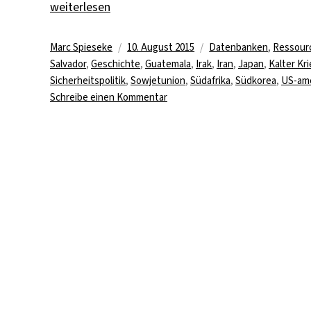
„Erweiterter Test für das „Digital National Securit
weiterlesen
Autor
Veröffentlicht
Kategorien
Marc Spieseke
10. August 2015
Datenbanken
,
Ressour
am
Salvador
,
Geschichte
,
Guatemala
,
Irak
,
Iran
,
Japan
,
Kalter Kr
Sicherheitspolitik
,
Sowjetunion
,
Südafrika
,
Südkorea
,
US-ame
zu
Schreibe einen Kommentar
Erweiterter
Test
für
das
„Digital
National
Security
Archive“