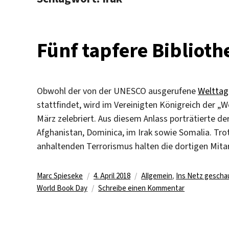
Fünf tapfere Bibliot
Obwohl der von der UNESCO ausgerufene
Welttag
stattfindet, wird im Vereinigten Königreich der „
März zelebriert. Aus diesem Anlass porträtierte d
Afghanistan, Dominica, im Irak sowie Somalia. T
anhaltenden Terrorismus halten die dortigen Mitar
Autor
Veröffentlicht
Kategorien
Marc Spieseke
4. April 2018
Allgemein
,
Ins Netz gescha
am
zu
World Book Day
Schreibe einen Kommentar
Fünf
tapfere
Bibliotheken