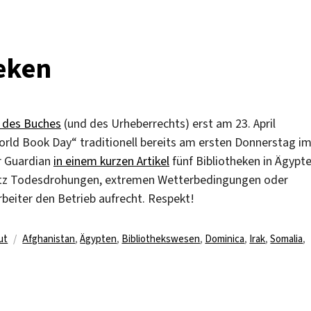
heken
 des Buches
(und des Urheberrechts) erst am 23. April
World Book Day“ traditionell bereits am ersten Donnerstag i
er Guardian
in einem kurzen Artikel
fünf Bibliotheken in Ägypte
rotz Todesdrohungen, extremen Wetterbedingungen oder
beiter den Betrieb aufrecht. Respekt!
Schlagwörter
ut
Afghanistan
,
Ägypten
,
Bibliothekswesen
,
Dominica
,
Irak
,
Somalia
,