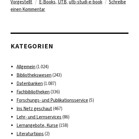
Schlagwörter
am
Vorgestellt
E-Books
,
UTB
,
utb-studi-e-book
Schreibe
zu
einen Kommentar
Update
der
UTB-
Onlinebibliothek
KATEGORIEN
Allgemein
(1.024)
Bibliothekswesen
(243)
Datenbanken
(1.087)
Fachbibliotheken
(336)
Forschungs- und Publikationsservice
(5)
Ins Netz geschaut
(467)
Lehr- und Lernservices
(86)
Lernangebote, Kurse
(158)
Literaturtipps
(2)