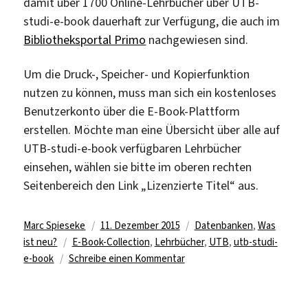
damit über 1700 Online-Lehrbücher über UTB-
studi-e-book dauerhaft zur Verfügung, die auch im
Bibliotheksportal Primo
nachgewiesen sind.
Um die Druck-, Speicher- und Kopierfunktion
nutzen zu können, muss man sich ein kostenloses
Benutzerkonto über die E-Book-Plattform
erstellen. Möchte man eine Übersicht über alle auf
UTB-studi-e-book verfügbaren Lehrbücher
einsehen, wählen sie bitte im oberen rechten
Seitenbereich den Link „Lizenzierte Titel“ aus.
Autor
Veröffentlicht
Kategorien
Marc Spieseke
11. Dezember 2015
Datenbanken
,
Was
Schlagwörter
am
ist neu?
E-Book-Collection
,
Lehrbücher
,
UTB
,
utb-studi-
zu
e-book
Schreibe einen Kommentar
Nutzung
von
UTB-