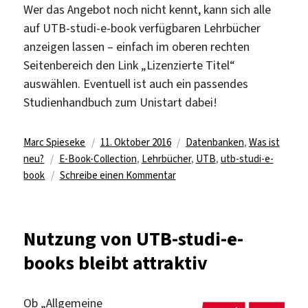
Wer das Angebot noch nicht kennt, kann sich alle
auf UTB-studi-e-book verfügbaren Lehrbücher
anzeigen lassen – einfach im oberen rechten
Seitenbereich den Link „Lizenzierte Titel“
auswählen. Eventuell ist auch ein passendes
Studienhandbuch zum Unistart dabei!
Autor
Veröffentlicht
Kategorien
Marc Spieseke
11. Oktober 2016
Datenbanken
,
Was ist
Schlagwörter
am
neu?
E-Book-Collection
,
Lehrbücher
,
UTB
,
utb-studi-e-
zu
book
Schreibe einen Kommentar
Registrierungspflicht
bei
UTB-
Nutzung von UTB-studi-e-
studi-
books bleibt attraktiv
e-
books
entfällt
Ob „Allgemeine