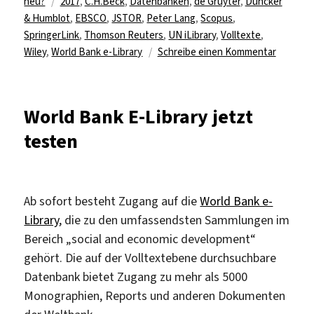
Schlagwörter
am
neu?
2017
,
C.H.Beck
,
Datenbanken
,
de Gruyter
,
Duncker
& Humblot
,
EBSCO
,
JSTOR
,
Peter Lang
,
Scopus
,
SpringerLink
,
Thomson Reuters
,
UN iLibrary
,
Volltexte
,
zu
Wiley
,
World Bank e-Library
Schreibe einen Kommentar
2017
mehr
Inhalte
World Bank E-Library jetzt
bei
testen
EBSCO,
JSTOR
und
Springer
Ab sofort besteht Zugang auf die
World Bank e-
Scopus-
Library
, die zu den umfassendsten Sammlungen im
Zugang
fällt
Bereich „social and economic development“
weg
gehört. Die auf der Volltextebene durchsuchbare
Datenbank bietet Zugang zu mehr als 5000
Monographien, Reports und anderen Dokumenten