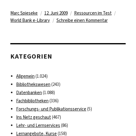
Autor
Veröffentlicht
Kategorien
Schlagwö
Marc Spieseke
12. Juni 2009
Ressourcen im Test
am
zu
World Bank e-Library
Schreibe einen Kommentar
World
Bank
E-
Library
KATEGORIEN
jetzt
testen
Allgemein
(1.024)
Bibliothekswesen
(243)
Datenbanken
(1.088)
Fachbibliotheken
(336)
Forschungs- und Publikationsservice
(5)
Ins Netz geschaut
(467)
Lehr- und Lernservices
(86)
Lernangebote, Kurse
(158)