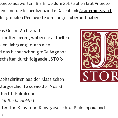
ebiete auswerten. Bis Ende Juni 2017 sollen laut Anbieter
sein und die bisher lizenzierte Datenbank
Academic Search
er globalen Reichweite um Längen überholt haben.
as Online-Archiv hält
hriften bereit, wobei die aktuellen
ellen Jahrgang) durch eine
rd das bisher schon große Angebot
enschaften durch folgende JSTOR-
 Zeitschriften aus der Klassischen
kturgeschichte sowie der Musik)
 Recht, Politik und
t für Rechtspolitik
)
 Literatur, Kunst und Kunstgeschichte, Philosophie und
u
)