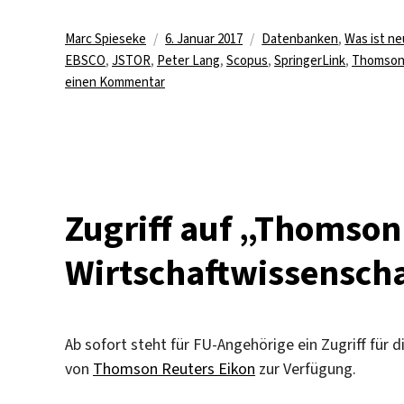
Autor
Veröffentlicht
Kategorien
Marc Spieseke
6. Januar 2017
Datenbanken
,
Was ist ne
am
EBSCO
,
JSTOR
,
Peter Lang
,
Scopus
,
SpringerLink
,
Thomson
zu
einen Kommentar
2017
mehr
Inhalte
bei
EBSCO,
JSTOR
Zugriff auf „Thomson
und
Springer,
Wirtschaftwissenscha
Scopus-
Zugang
fällt
weg
Ab sofort steht für FU-Angehörige ein Zugriff für 
von
Thomson Reuters Eikon
zur Verfügung.