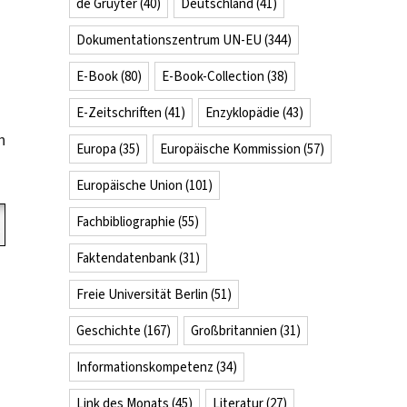
de Gruyter
(40)
Deutschland
(41)
Dokumentationszentrum UN-EU
(344)
E-Book
(80)
E-Book-Collection
(38)
E-Zeitschriften
(41)
Enzyklopädie
(43)
h
Europa
(35)
Europäische Kommission
(57)
Europäische Union
(101)
Fachbibliographie
(55)
Faktendatenbank
(31)
Freie Universität Berlin
(51)
Geschichte
(167)
Großbritannien
(31)
Informationskompetenz
(34)
Link des Monats
(45)
Literatur
(27)