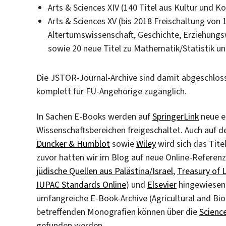
Arts & Sciences XIV (140 Titel aus Kultur und
Arts & Sciences XV (bis 2018 Freischaltung von 15
Altertumswissenschaft, Geschichte, Erziehungsw
sowie 20 neue Titel zu Mathematik/Statistik und
Die JSTOR-Journal-Archive sind damit abgeschloss
komplett für FU-Angehörige zugänglich.
In Sachen E-Books werden auf
SpringerLink
neue e
Wissenschaftsbereichen freigeschaltet. Auch auf 
Duncker & Humblot
sowie
Wiley
wird sich das Tit
zuvor hatten wir im Blog auf neue Online-Referen
jüdische Quellen aus Palästina/Israel
,
Treasury of 
IUPAC Standards Online
) und
Elsevier
hingewiesen.
umfangreiche E-Book-Archive (Agricultural and Bio
betreffenden Monografien können über die
Scienc
gefunden werden.