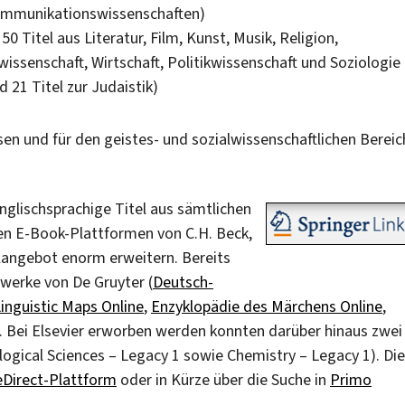
 Kommunikationswissenschaften)
0 Titel aus Literatur, Film, Kunst, Musik, Religion,
issenschaft, Wirtschaft, Politikwissenschaft und Soziologie
 21 Titel zur Judaistik)
en und für den geistes- und sozialwissenschaftlichen Bereic
nglischsprachige Titel aus sämtlichen
den E-Book-Plattformen von C.H. Beck,
elangebot enorm erweitern. Bereits
zwerke von De Gruyter (
Deutsch-
Linguistic Maps Online
,
Enzyklopädie des Märchens Online
,
 Bei Elsevier erworben werden konnten darüber hinaus zwei
logical Sciences – Legacy 1 sowie Chemistry – Legacy 1). Die
eDirect-Plattform
oder in Kürze über die Suche in
Primo