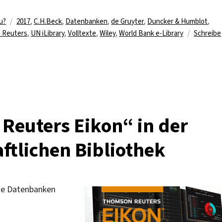
Schlagwörter
u?
2017
,
C.H.Beck
,
Datenbanken
,
de Gruyter
,
Duncker & Humblot
,
 Reuters
,
UN iLibrary
,
Volltexte
,
Wiley
,
World Bank e-Library
Schreibe
 Reuters Eikon“ in der
ftlichen Bibliothek
die Datenbanken