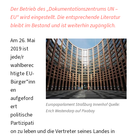
Der Betrieb des „Dokumentationszentrums UN –
EU“ wird eingestellt. Die entsprechende Literatur
bleibt im Bestand und ist weiterhin zugänglich.
Am 26. Mai
2019 ist
jede/r
wahlberec
htigte EU-
Bürger*inn
en
aufgeford
Europaparlament Straßburg Innenhof Quelle:
ert
Erich Westendarp auf Pixabay
politische
Partizipati
on zu leben und die Vertreter seines Landes in