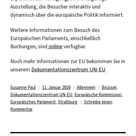
Ausstellung, die Besucher interaktiv und
dynamisch über die europäische Politik informiert.
Weitere Informationen zum Besuch des
Europäischen Parlaments, einschließlich
Buchungen, sind
online
verfügbar.
Noch mehr Informationen zur EU bekommen Sie in
unserem
Dokumentationszentrum UN-EU
Autor
Veröffentlicht
Kategorien
Schlagwörter
Susanne Paul
11. Januar 2018
Allgemein
Brüssel
,
am
Dokumentationszentrum UN-EU
,
Europäische Kommission
,
Europäisches Parlament
,
Straßburg
Schreibe einen
zu
Kommentar
Das
Europäische
Parlament