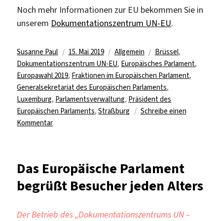
Noch mehr Informationen zur EU bekommen Sie in
unserem
Dokumentationszentrum UN-EU
.
Autor
Veröffentlicht
Kategorien
Schlagwörter
Susanne Paul
15. Mai 2019
Allgemein
Brüssel
,
am
Dokumentationszentrum UN-EU
,
Europäisches Parlament
,
Europawahl 2019
,
Fraktionen im Europäischen Parlament
,
Generalsekretariat des Europäischen Parlaments
,
Luxemburg
,
Parlamentsverwaltung
,
Präsident des
Europäischen Parlaments
,
Straßburg
Schreibe einen
zu
Kommentar
Europawahl
2019:
Das
Das Europäische Parlament
Europäische
begrüßt Besucher jeden Alters
Parlament
Der Betrieb des „Dokumentationszentrums UN –