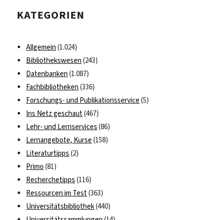
begrüßt
KATEGORIEN
Besucher
jeden
Alters
Allgemein
(1.024)
Bibliothekswesen
(243)
Datenbanken
(1.087)
Fachbibliotheken
(336)
Forschungs- und Publikationsservice
(5)
Ins Netz geschaut
(467)
Lehr- und Lernservices
(86)
Lernangebote, Kurse
(158)
Literaturtipps
(2)
Primo
(81)
Recherchetipps
(116)
Ressourcen im Test
(363)
Universitätsbibliothek
(440)
Universitätssammlungen
(14)