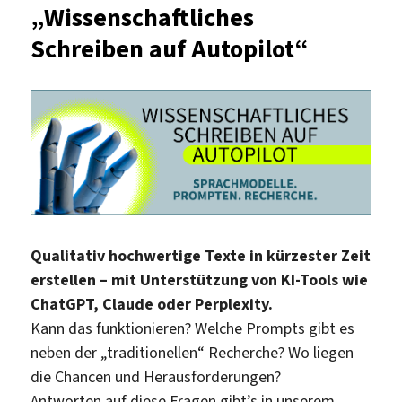
„Wissenschaftliches
KW)
–
Schreiben auf Autopilot“
für
alle,
die
mehr
wissen
wollen!
Qualitativ hochwertige Texte in kürzester Zeit
erstellen – mit Unterstützung von KI-Tools wie
ChatGPT, Claude oder Perplexity.
Kann das funktionieren? Welche Prompts gibt es
neben der „traditionellen“ Recherche? Wo liegen
die Chancen und Herausforderungen?
Antworten auf diese Fragen gibt’s in unserem