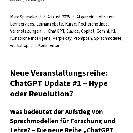
Autor
Veröffentlicht
Kategorien
Marc Spieseke
8. August 2025
Allgemein
,
Lehr- und
am
Lernservices
,
Lernangebote, Kurse
,
Recherchetipps
,
Schlagwörter
Veranstaltungen
ChatGPT
,
Claude
,
Copilot
,
Gemini
,
KI
,
Künstliche Intelligenz
,
Perplexity
,
Prompten
,
Sprachmodelle
,
zu
workshop
1 Kommentar
Workshopreihe:
„Wissenschaftliches
Schreiben
Neue Veranstaltungsreihe:
auf
ChatGPT Update #1 – Hype
Autopilot“
oder Revolution?
Was bedeutet der Aufstieg von
Sprachmodellen für Forschung und
Lehre? – Die neue Reihe „ChatGPT