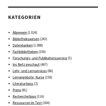
Veranstaltungsreihe:
ChatGPT
Update
KATEGORIEN
#1
–
Hype
Allgemein
(1.024)
oder
Bibliothekswesen
(243)
Revolution?
Datenbanken
(1.088)
Fachbibliotheken
(336)
Forschungs- und Publikationsservice
(5)
Ins Netz geschaut
(467)
Lehr- und Lernservices
(86)
Lernangebote, Kurse
(158)
Literaturtipps
(2)
Primo
(81)
Recherchetipps
(116)
Ressourcen im Test
(364)