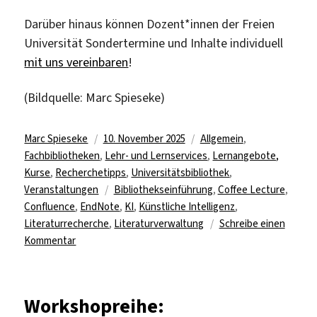
Darüber hinaus können Dozent*innen der Freien
Universität Sondertermine und Inhalte individuell
mit uns vereinbaren
!
(Bildquelle: Marc Spieseke)
Autor
Veröffentlicht
Kategorien
Marc Spieseke
10. November 2025
Allgemein
,
am
Fachbibliotheken
,
Lehr- und Lernservices
,
Lernangebote,
Kurse
,
Recherchetipps
,
Universitätsbibliothek
,
Schlagwörter
Veranstaltungen
Bibliothekseinführung
,
Coffee Lecture
,
Confluence
,
EndNote
,
KI
,
Künstliche Intelligenz
,
Literaturrecherche
,
Literaturverwaltung
Schreibe einen
zu
Kommentar
Wochenvorschau
der
Universitätsbibliothek
Workshopreihe:
(46.