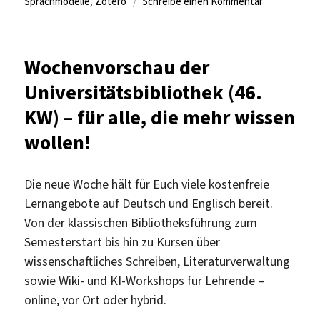
zu
Sprachmodelle
,
Zotero
Schreibe einen Kommentar
Wochenvors
der
Universitäts
Wochenvorschau der
(48.
Universitätsbibliothek (46.
KW)
–
KW) – für alle, die mehr wissen
für
wollen!
alle,
die
mehr
Die neue Woche hält für Euch viele kostenfreie
wissen
Lernangebote auf Deutsch und Englisch bereit.
wollen!
Von der klassischen Bibliotheksführung zum
Semesterstart bis hin zu Kursen über
wissenschaftliches Schreiben, Literaturverwaltung
sowie Wiki- und KI-Workshops für Lehrende –
online, vor Ort oder hybrid.