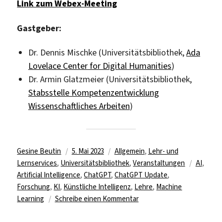
Link zum Webex-Meeting
Gastgeber:
Dr. Dennis Mischke (Universitätsbibliothek,
Ada
Lovelace Center for Digital Humanities
)
Dr. Armin Glatzmeier (Universitätsbibliothek,
Stabsstelle Kompetenzentwicklung
Wissenschaftliches Arbeiten
)
Autor
Veröffentlicht
Kategorien
Gesine Beutin
5. Mai 2023
Allgemein
,
Lehr- und
am
Schlagw
Lernservices
,
Universitätsbibliothek
,
Veranstaltungen
AI
,
Artificial Intelligence
,
ChatGPT
,
ChatGPT Update
,
Forschung
,
KI
,
Künstliche Intelligenz
,
Lehre
,
Machine
zu
Learning
Schreibe einen Kommentar
Neue