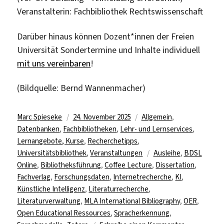
Veranstalterin: Fachbibliothek Rechtswissenschaft
Darüber hinaus können Dozent*innen der Freien
Universität Sondertermine und Inhalte individuell
mit uns vereinbaren
!
(Bildquelle: Bernd Wannenmacher)
Autor
Veröffentlicht
Kategorien
Marc Spieseke
24. November 2025
Allgemein
,
am
Datenbanken
,
Fachbibliotheken
,
Lehr- und Lernservices
,
Lernangebote, Kurse
,
Recherchetipps
,
Schlagwörter
Universitätsbibliothek
,
Veranstaltungen
Ausleihe
,
BDSL
Online
,
Bibliotheksführung
,
Coffee Lecture
,
Dissertation
,
Fachverlag
,
Forschungsdaten
,
Internetrecherche
,
KI
,
Künstliche Intelligenz
,
Literaturrecherche
,
Literaturverwaltung
,
MLA International Bibliography
,
OER
,
Open Educational Ressources
,
Spracherkennung
,