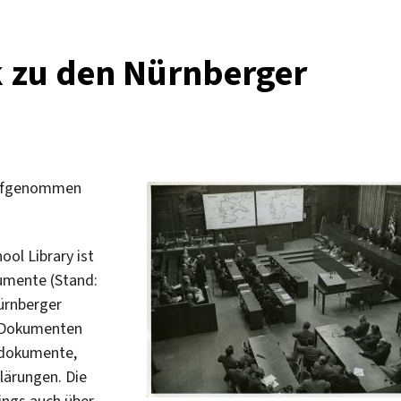
zum
Holocaust
k zu den Nürnberger
 aufgenommen
ol Library ist
umente (Stand:
ürnberger
n Dokumenten
sdokumente,
lärungen. Die