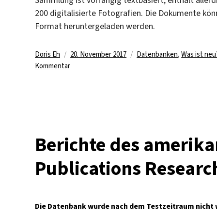
Sammlung ist vorrangig textbasiert, enthält allerd
200 digitalisierte Fotografien. Die Dokumente kö
Format heruntergeladen werden.
Autor
Veröffentlicht
Kategorien
Doris Eh
20. November 2017
Datenbanken
,
Was ist neu
zu
am
Kommentar
Neue
freie
Datenbank
zu
den
Nürnberger
Berichte des amerika
Prozessen
Publications Research
Die Datenbank wurde nach dem Testzeitraum nicht w