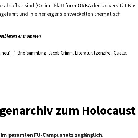
e abrufbar sind (
Online-Plattform ORKA
der Universität Kas
eführt und in einer eigens entwickelten thematisch
s Anbieters entnommen
Schlagwörter
t neu?
Briefsammlung
,
Jacob Grimm
,
Literatur
,
lizenzfrei
,
Quelle
,
ugenarchiv zum Holocaust
019 im gesamten FU-Campusnetz zugänglich.