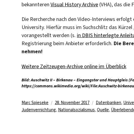
bekannteren
Visual History Archive
(VHA), das die F
Die Rercherche nach den Video-Interviews erfolgt
University. Hierfür muss im Suchschlitz das Kürze
vorangestellt werden (s.
in DBIS hinterlegte Anlei
Registrierung beim Anbieter erforderlich.
Die Bere
nehmen!
Weitere Zeitzeugen-Archive online im Überblick
Bild: Auschwitz II – Birkenau – Eingangstor und Hauptgleis (F
https://commons.wikimedia.org/wiki/File:Auschwitz-birkena
Autor
Veröffentlicht
Kategorien
Marc Spieseke
28. November 2017
Datenbanken
,
Unive
am
Judenvernichtung
,
Nationalsozialismus
,
Quelle
,
Überlebend