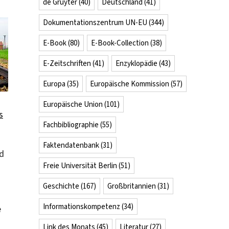
de Gruyter
(40)
Deutschland
(41)
Dokumentationszentrum UN-EU
(344)
E-Book
(80)
E-Book-Collection
(38)
E-Zeitschriften
(41)
Enzyklopädie
(43)
Europa
(35)
Europäische Kommission
(57)
Europäische Union
(101)
s
Fachbibliographie
(55)
Faktendatenbank
(31)
nd
Freie Universität Berlin
(51)
Geschichte
(167)
Großbritannien
(31)
Informationskompetenz
(34)
e
Link des Monats
(45)
Literatur
(27)