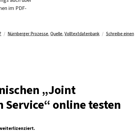
ings auch über
nnen im PDF-
Schlagwörter
?
Nürnberger Prozesse
,
Quelle
,
Volltextdatenbank
Schreibe einen
nischen „Joint
 Service“ online testen
eiterlizenziert.