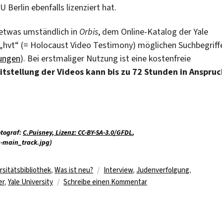
U Berlin ebenfalls lizenziert hat.
 etwas umständlich in
Orbis
, dem Online-Katalog der Yale
l „hvt“ (= Holocaust Video Testimony) möglichen Suchbegriff
tungen
). Bei erstmaliger Nutzung ist eine kostenfreie
itstellung der Videos kann bis zu 72 Stunden in Anspruc
otograf:
C.Puisney, Lizenz: CC-BY-SA-3.0/GFDL
,
u-main_track.jpg)
Schlagwörter
rsitätsbibliothek
,
Was ist neu?
Interview
,
Judenverfolgung
,
zu
er
,
Yale University
Schreibe einen Kommentar
Neues
Online-
Zeitzeugenarchiv