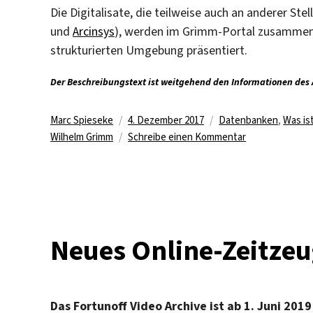
Die Digitalisate, die teilweise auch an anderer Stell
und
Arcinsys
), werden im Grimm-Portal zusammeng
strukturierten Umgebung präsentiert.
Der Beschreibungstext ist weitgehend den Informationen de
Autor
Veröffentlicht
Kategorien
Marc Spieseke
4. Dezember 2017
Datenbanken
,
Was is
am
zu
Wilhelm Grimm
Schreibe einen Kommentar
Kostenfreies
„Grimm-
Portal“
online
Neues Online-Zeitze
Das Fortunoff Video Archive ist ab 1. Juni 2