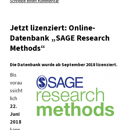
zu
Schreibe einen Kommentar
Im
Test:
SAGE
Jetzt lizenziert: Online-
Business
Datenbank „SAGE Research
Cases
Methods“
Die Datenbank wurde ab September 2018 lizenziert.
Bis
vorau
ssicht
lich
22.
Juni
2018
kann