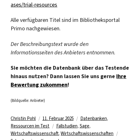
ases/trial-resources
Alle verfügbaren Titel sind im Bibliotheksportal
Primo nachgewiesen.
Der Beschreibungstext wurde den
Informationsseiten des Anbieters entnommen.
Sie möchten die Datenbank über das Testende
hinaus nutzen? Dann lassen Sie uns gerne
Ihre
Bewertung zukommen
!
(Bildquelle: Anbieter)
Autor
Veröffentlicht
Kategorien
Christin Pohl
11. Februar 2025
Datenbanken
,
am
Schlagwörter
Ressourcen im Test
Fallstudien
,
Sage
,
Wirtschaftswissenschaft
,
Wirtschaftswissenschaften