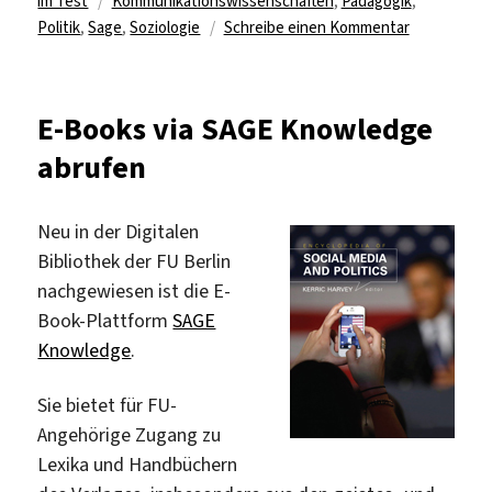
Schlagwörter
am
im Test
Kommunikationswissenschaften
,
Pädagogik
,
zu
Politik
,
Sage
,
Soziologie
Schreibe einen Kommentar
Jetzt
lizenziert:
Online-
E-Books via SAGE Knowledge
Datenbank
abrufen
„SAGE
Research
Methods“
Neu in der Digitalen
Bibliothek der FU Berlin
nachgewiesen ist die E-
Book-Plattform
SAGE
Knowledge
.
Sie bietet für FU-
Angehörige Zugang zu
Lexika und Handbüchern