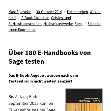
Autor
Veröffentlicht
Kategorien
Marc Spieseke
30. Oktober 2014
Datenbanken
,
Was ist
Schlagwörter
am
neu?
E-Book-Collection
,
Geistes- und
Sozialwissenschaften
,
Nachschlagewerke
,
Sage
Schreibe
zu
einen Kommentar
E-
Books
via
Über 180 E-Handbooks von
SAGE
Sage testen
Knowledge
abrufen
Das E-Book-Angebot wurden nach dem
Testzeitraum nicht weiterlizenziert.
Bis
Anfang
Ende
September 2013 können
FU-Angehörige über
Sage