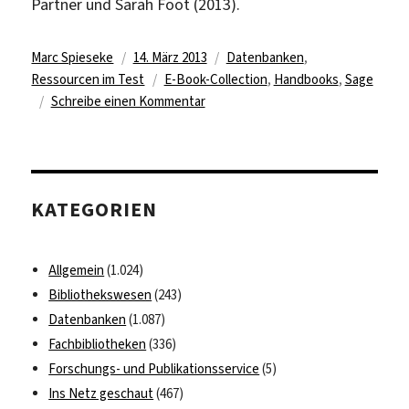
Partner und Sarah Foot (2013).
Autor
Veröffentlicht
Kategorien
Marc Spieseke
14. März 2013
Datenbanken
,
am
Schlagwörter
Ressourcen im Test
E-Book-Collection
,
Handbooks
,
Sage
zu
Schreibe einen Kommentar
Über
180
E-
Handbooks
KATEGORIEN
von
Sage
testen
Allgemein
(1.024)
Bibliothekswesen
(243)
Datenbanken
(1.087)
Fachbibliotheken
(336)
Forschungs- und Publikationsservice
(5)
Ins Netz geschaut
(467)