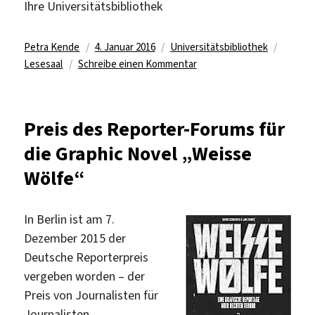
Ihre Universitätsbibliothek
Autor
Veröffentlicht
Kategorien
Schlag
Petra Kende
4. Januar 2016
Universitätsbibliothek
am
zu
Lesesaal
Schreibe einen Kommentar
UB-
Lesesaal
wieder
Preis des Reporter-Forums für
geöffnet,
die Graphic Novel „Weisse
Lehrbuchsammlung
bleibt
Wölfe“
vorerst
geschlossen
In Berlin ist am 7.
Dezember 2015 der
Deutsche Reporterpreis
vergeben worden – der
Preis von Journalisten für
Journalisten.