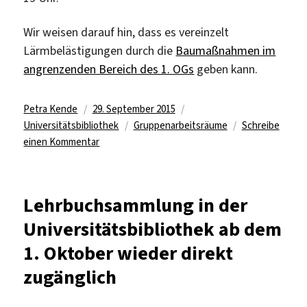
Wir weisen darauf hin, dass es vereinzelt
Lärmbelästigungen durch die
Baumaßnahmen im
angrenzenden Bereich des 1. OGs
geben kann.
Autor
Veröffentlicht
Kategorien
Petra Kende
29. September 2015
am
Schlagwörter
Universitätsbibliothek
Gruppenarbeitsräume
Schreibe
zu
einen Kommentar
Gruppenarbeitsräume
in
der
Lehrbuchsammlung in der
Universitätsbibliothek
Universitätsbibliothek ab dem
ab
dem
1. Oktober wieder direkt
1.
zugänglich
Oktober
wieder
nutzbar