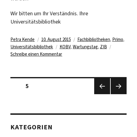
Wir bitten um Ihr Verständnis. Ihre
Universitätsbibliothek
Autor
Veröffentlicht
Kategorien
Petra Kende
10. August 2015
Fachbibliotheken
,
Primo
,
am
Schlagwörter
Universitätsbibliothek
KOBV
,
Wartungstag
,
ZIB
zu
Schreibe einen Kommentar
Wartungstag
beim
KOBV
Seitennummerierung
am
Seite
5
der
24./25.
Beiträge
Vorhe
Nächs
August
rige
te
2015
Seite
Seite
KATEGORIEN