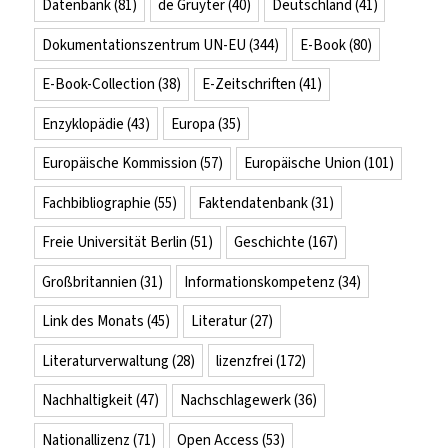
Datenbank
(81)
de Gruyter
(40)
Deutschland
(41)
Dokumentationszentrum UN-EU
(344)
E-Book
(80)
E-Book-Collection
(38)
E-Zeitschriften
(41)
Enzyklopädie
(43)
Europa
(35)
Europäische Kommission
(57)
Europäische Union
(101)
Fachbibliographie
(55)
Faktendatenbank
(31)
Freie Universität Berlin
(51)
Geschichte
(167)
Großbritannien
(31)
Informationskompetenz
(34)
Link des Monats
(45)
Literatur
(27)
Literaturverwaltung
(28)
lizenzfrei
(172)
Nachhaltigkeit
(47)
Nachschlagewerk
(36)
Nationallizenz
(71)
Open Access
(53)