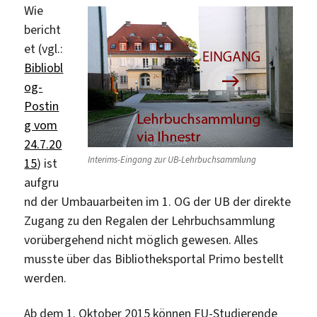
Wie
bericht
et (vgl.:
Bibliobl
og-
Postin
g vom
24.7.20
Interims-Eingang zur UB-Lehrbuchsammlung
15
) ist
aufgru
nd der Umbauarbeiten im 1. OG der UB der direkte
Zugang zu den Regalen der Lehrbuchsammlung
vorübergehend nicht möglich gewesen. Alles
musste über das Bibliotheksportal Primo bestellt
werden.
Ab dem 1. Oktober 2015 können FU-Studierende