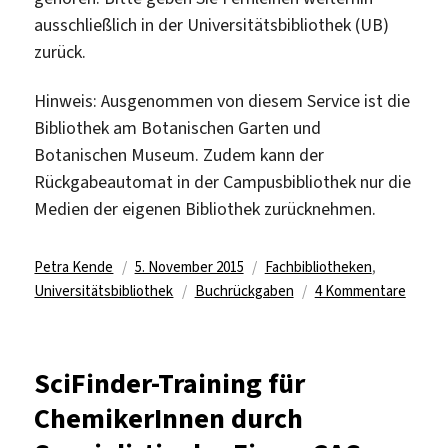
ausschließlich in der Universitätsbibliothek (UB)
zurück.
Hinweis: Ausgenommen von diesem Service ist die
Bibliothek am Botanischen Garten und
Botanischen Museum. Zudem kann der
Rückgabeautomat in der Campusbibliothek nur die
Medien der eigenen Bibliothek zurücknehmen.
Autor
Veröffentlicht
Kategorien
Petra Kende
5. November 2015
Fachbibliotheken
,
am
Schlagwörter
zu
Universitätsbibliothek
Buchrückgaben
4 Kommentare
Neuer
Service
Buchr
SciFinder-Training für
ab
ChemikerInnen durch
12.10.
in