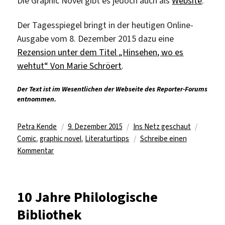
Die Graphic Novel gibt es jedoch auch als
Website
.
Der Tagesspiegel bringt in der heutigen Online-
Ausgabe vom 8. Dezember 2015 dazu eine
Rezension unter dem Titel „Hinsehen, wo es
wehtut“ Von Marie Schröert
.
Der Text ist im Wesentlichen der Webseite des Reporter-Forums
entnommen.
Autor
Veröffentlicht
Kategorien
Schlag
Petra Kende
9. Dezember 2015
Ins Netz geschaut
am
Comic
,
graphic novel
,
Literaturtipps
Schreibe einen
zu
Kommentar
Preis
des
Reporter-
10 Jahre Philologische
Forums
Bibliothek
für
die