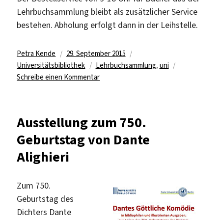
Lehrbuchsammlung bleibt als zusätzlicher Service
bestehen. Abholung erfolgt dann in der Leihstelle.
Autor
Veröffentlicht
Kategorien
Petra Kende
29. September 2015
am
Schlagwörter
Universitätsbibliothek
Lehrbuchsammlung
,
uni
zu
Schreibe einen Kommentar
Lehrbuchsammlung
in
der
Ausstellung zum 750.
Universitätsbibliothek
Geburtstag von Dante
ab
dem
Alighieri
1.
Oktober
wieder
Zum 750.
direkt
Geburtstag des
zugänglich
Dichters Dante