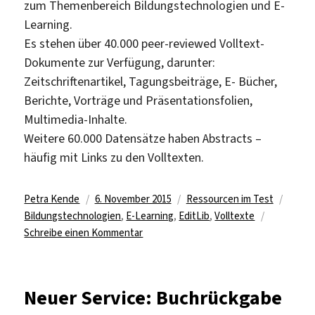
zum Themenbereich Bildungstechnologien und E-
Learning.
Es stehen über 40.000 peer-reviewed Volltext-
Dokumente zur Verfügung, darunter:
Zeitschriftenartikel, Tagungsbeiträge, E- Bücher,
Berichte, Vorträge und Präsentationsfolien,
Multimedia-Inhalte.
Weitere 60.000 Datensätze haben Abstracts –
häufig mit Links zu den Volltexten.
Autor
Veröffentlicht
Kategorien
Schla
Petra Kende
6. November 2015
Ressourcen im Test
am
Bildungstechnologien
,
E-Learning
,
EditLib
,
Volltexte
zu
Schreibe einen Kommentar
Fachportal
zu
Bildungstechnologien
Neuer Service: Buchrückgabe
und