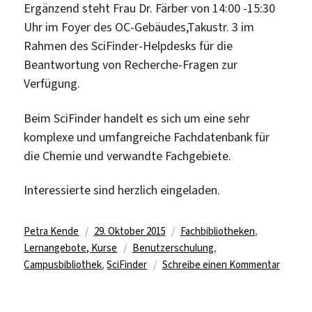
Ergänzend steht Frau Dr. Färber von 14:00 -15:30
Uhr im Foyer des OC-Gebäudes,Takustr. 3 im
Rahmen des SciFinder-Helpdesks für die
Beantwortung von Recherche-Fragen zur
Verfügung.
Beim SciFinder handelt es sich um eine sehr
komplexe und umfangreiche Fachdatenbank für
die Chemie und verwandte Fachgebiete.
Interessierte sind herzlich eingeladen.
Autor
Veröffentlicht
Kategorien
Petra Kende
29. Oktober 2015
Fachbibliotheken
,
am
Schlagwörter
Lernangebote, Kurse
Benutzerschulung
,
zu
Campusbibliothek
,
SciFinder
Schreibe einen Kommentar
SciFind
Trainin