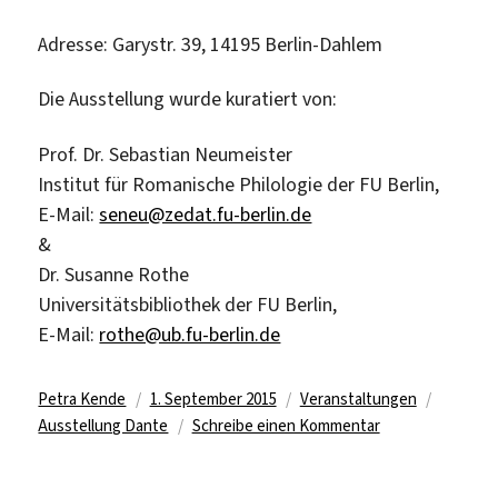
Adresse: Garystr. 39, 14195 Berlin-Dahlem
Die Ausstellung wurde kuratiert von:
Prof. Dr. Sebastian Neumeister
Institut für Romanische Philologie der FU Berlin,
E-Mail:
seneu@zedat.fu-berlin.de
&
Dr. Susanne Rothe
Universitätsbibliothek der FU Berlin,
E-Mail:
rothe@ub.fu-berlin.de
Autor
Veröffentlicht
Kategorien
Schlagw
Petra Kende
1. September 2015
Veranstaltungen
am
zu
Ausstellung Dante
Schreibe einen Kommentar
Ausstellung
zum