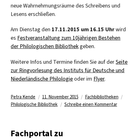
neue Wahrnehmungsräume des Schreibens und
Lesens erschließen.
Am Dienstag den
17.11.2015 um 16.15 Uhr
wird
es
Festveranstaltung zum 10jährigen Bestehen
der Philologischen Bibliothek
geben.
Weitere Infos und Termine finden Sie auf der
Seite
zur Ringvorlesung des Instituts für Deutsche und
Niederländische Philologie
oder im
Flyer
.
Autor
Veröffentlicht
Kategorien
Schlagw
Petra Kende
11. November 2015
Fachbibliotheken
am
zu
Philologische Bibliothek
Schreibe einen Kommentar
10
Jahre
Philologisc
Fachportal zu
Bibliothek