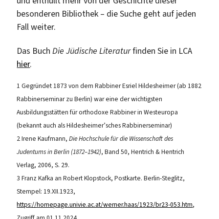
und enthüllt mehr von der Geschichte dieser
besonderen Bibliothek – die Suche geht auf jeden
Fall weiter.
Das Buch
Die Jüdische Literatur
finden Sie in LCA
hier
.
1 Gegründet 1873 von dem Rabbiner Esriel Hildesheimer (ab 1882
Rabbinerseminar zu Berlin) war eine der wichtigsten
Ausbildungsstätten für orthodoxe Rabbiner in Westeuropa
(bekannt auch als Hildesheimer’sches Rabbinerseminar)
2 Irene Kaufmann,
Die Hochschule für die Wissenschaft des
Judentums in Berlin (1872–1942)
, Band 50, Hentrich & Hentrich
Verlag, 2006, S. 29.
3 Franz Kafka an Robert Klopstock, Postkarte. Berlin-Steglitz,
Stempel: 19.XII.1923,
https://homepage.univie.ac.at/werner.haas/1923/br23-053.htm
,
Zugriff am 01.11.2024