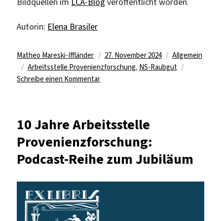
Bildquellen im
LCA-Blog
veröffentlicht worden.
Autorin:
Elena Brasiler
Autor
Veröffentlicht
Kategorien
Matheo Mareski-Iffländer
27. November 2024
Allgemein
Schlagwörter
am
Arbeitsstelle Provenienzforschung
,
NS-Raubgut
zu
Schreibe einen Kommentar
Ein
Stück
jüdischer
10 Jahre Arbeitsstelle
Geschichte
Provenienzforschung:
aus
Berlin
Podcast-Reihe zum Jubiläum