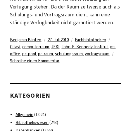
Verfügung stehen. Da der Raum zeitweise auch als
Schulungs- und Vortragsraum dient, kann eine
ständige Verfügbarkeit nicht garantiert werden.
Autor
Veröffentlicht
Kategorien
Schlagwör
Benjamin Blinten
27. Juli 2010
Fachbibliotheken
am
Citavi
,
computerraum
,
JFKI
,
John-F.-Kennedy-Institut
,
ms
office
,
pc-pool
,
pc-raum
,
schulungsraum
,
vortragsraum
zu
Schreibe einen Kommentar
PC-
Schulungsraum
in
der
KATEGORIEN
Bibliothek
des
JFKI
Allgemein
(1.024)
eröffnet
Bibliothekswesen
(243)
Datenbanken
(1.088)