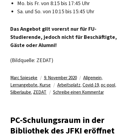
Mo. bis Fr. von 8:15 bis 17:45 Uhr
Sa. und So. von 10:15 bis 15:45 Uhr
Das Angebot gilt vorerst nur für FU-
Studierende, jedoch nicht für Beschäftigte,
Gäste oder Alumni!
(Bildquelle: ZEDAT)
Autor
Veröffentlicht
Kategorien
Marc Spieseke
9. November 2020
Allgemein
,
am
Schlagwörter
Lernangebote, Kurse
Arbeitsplatz
,
Covid-19
,
pc-pool
,
zu
Silberlaube
,
ZEDAT
Schreibe einen Kommentar
ZEDAT
öffnet
PC-
PC-Schulungsraum in der
Pools
Bibliothek des JFKI eröffnet
in