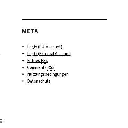
edy-
ituts
.
META
hlossen
Login (FU-Account)
.
Login (External Account)
Entries
RSS
Comments
RSS
Nutzungsbedingungen
Datenschutz
ür