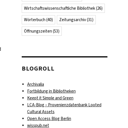
Wirtschaftswissenschaftliche Bibliothek
(26)
Wörterbuch
(40)
Zeitungsarchiv
(31)
Öffnungszeiten
(53)
d
BLOGROLL
Archivalia
Fortbildung in Bibliotheken
Keept it Simple and Green
iothek
LCA-Blog – Provenienzdatenbank Looted
Cultural Assets
-
Open Access Blog Berlin
wisspub.net