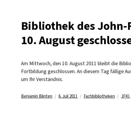
Bibliothek des John-
10. August geschloss
Am Mittwoch, den 10. August 2011 bleibt die Bibl
Fortbildung geschlossen. An diesem Tag fällige Au
um Ihr Verständnis.
Autor
Veröffentlicht
Kategorien
Schl
Benjamin Blinten
6. Juli 2011
Fachbibliotheken
JFKI
am