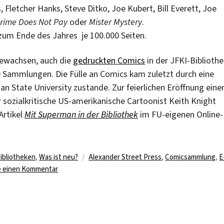
Fletcher Hanks, Steve Ditko, Joe Kubert, Bill Everett, Joe
rime Does Not Pay
oder
Mister Mystery
.
 zum Ende des Jahres je 100.000 Seiten.
gewachsen, auch die
gedruckten Comics
in der JFKI-Bibliothe
0 Sammlungen. Die Fülle an Comics kam zuletzt durch eine
n State University zustande. Zur feierlichen Eröffnung eine
zialkritische US-amerikanische Cartoonist Keith Knight
Artikel
Mit Superman in der Bibliothek
im FU-eigenen Online-
Schlagwörter
ibliotheken
,
Was ist neu?
Alexander Street Press
,
Comicsammlung
,
E
zu
e einen Kommentar
Comics
in
Hülle
und