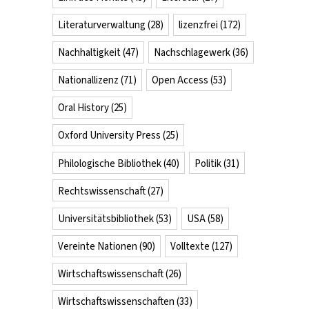
-
Literaturverwaltung
(28)
lizenzfrei
(172)
ennedy-
nstituts
Nachhaltigkeit
(47)
Nachschlagewerk
(36)
om
Nationallizenz
(71)
Open Access
(53)
-9.
ärz
Oral History
(25)
eschlossen
Oxford University Press
(25)
Philologische Bibliothek
(40)
Politik
(31)
Rechtswissenschaft
(27)
Universitätsbibliothek
(53)
USA
(58)
Vereinte Nationen
(90)
Volltexte
(127)
Wirtschaftswissenschaft
(26)
Wirtschaftswissenschaften
(33)