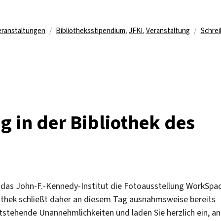
Schlagwörter
eranstaltungen
Bibliotheksstipendium
,
JFKI
,
Veranstaltung
Schrei
g in der Bibliothek des
t das John-F.-Kennedy-Institut die Fotoausstellung WorkSpa
iothek schließt daher an diesem Tag ausnahmsweise bereits
tstehende Unannehmlichkeiten und laden Sie herzlich ein, an