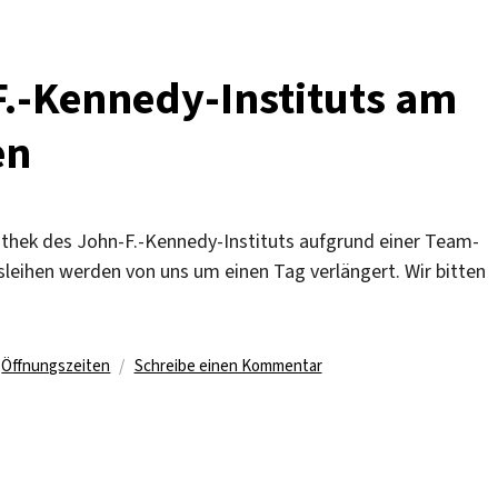
F.
K
I
F.-Kennedy-Instituts am
v
5.
en
M
g
iothek des John-F.-Kennedy-Instituts aufgrund einer Team-
sleihen werden von uns um einen Tag verlängert. Wir bitten
agwörter
zu
,
Öffnungszeiten
Schreibe einen Kommentar
Bibliothek
des
John-
F.-