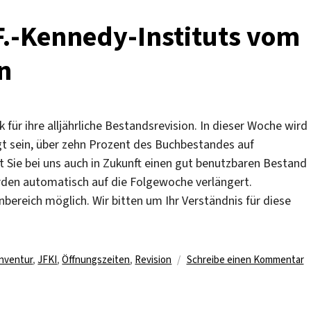
Fülle
durch
F.-Kennedy-Instituts vom
die
Bibliothek
n
des
JFKI
k für ihre alljährliche Bestandsrevision. In dieser Woche wird
t sein, über zehn Prozent des Buchbestandes auf
 Sie bei uns auch in Zukunft einen gut benutzbaren Bestand
werden automatisch auf die Folgewoche verlängert.
ereich möglich. Wir bitten um Ihr Verständnis für diese
Schlagwörter
z
Inventur
,
JFKI
,
Öffnungszeiten
,
Revision
Schreibe einen Kommentar
B
d
J