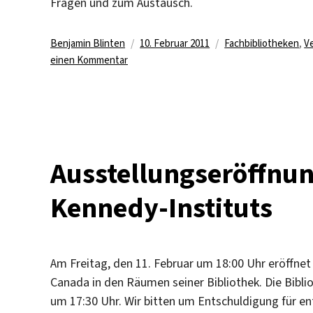
Fragen und zum Austausch.
Autor
Veröffentlicht
Kategorien
Benjamin Blinten
10. Februar 2011
Fachbibliotheken
,
V
zu
am
einen Kommentar
Bibliotheksstipendiaten
des
John-
F.-
Kennedy-
Instituts
Ausstellungseröffnun
stellen
Projekte
Kennedy-Instituts
vor
Am Freitag, den 11. Februar um 18:00 Uhr eröffne
Canada in den Räumen seiner Bibliothek. Die Bibl
um 17:30 Uhr. Wir bitten um Entschuldigung für en