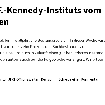
Kennedy-
Instituts
F.-Kennedy-Instituts vom
am
10.
sen
August
geschlossen
ek für ihre alljährliche Bestandsrevision. In dieser Woche wir
t sein, über zehn Prozent des Buchbestandes auf
 Sie bei uns auch in Zukunft einen gut benutzbaren Bestand
werden automatisch auf die Folgewoche verlängert. Wir bitten
lagwörter
zu
entur
,
JFKI
,
Öffnungszeiten
,
Revision
Schreibe einen Kommentar
Bibl
des
John
F.-