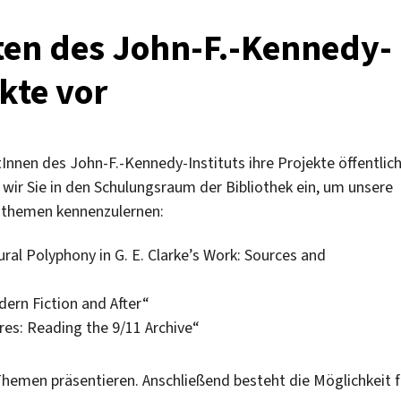
Kenn
Inst
ten des John-F.-Kennedy-
vom
7.-11
ekte vor
März
gesc
Innen des John-F.-Kennedy-Instituts ihre Projekte öffentlich
 wir Sie in den Schulungsraum der Bibliothek ein, um unsere
gsthemen kennenzulernen:
ral Polyphony in G. E. Clarke’s Work: Sources and
dern Fiction and After“
res: Reading the 9/11 Archive“
Themen präsentieren. Anschließend besteht die Möglichkeit f