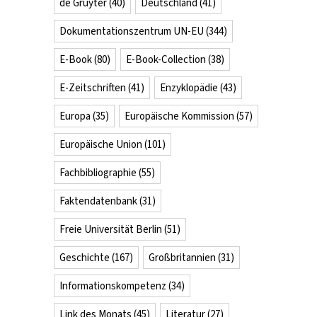
de Gruyter
(40)
Deutschland
(41)
Dokumentationszentrum UN-EU
(344)
E-Book
(80)
E-Book-Collection
(38)
E-Zeitschriften
(41)
Enzyklopädie
(43)
Europa
(35)
Europäische Kommission
(57)
Europäische Union
(101)
Fachbibliographie
(55)
Faktendatenbank
(31)
Freie Universität Berlin
(51)
Geschichte
(167)
Großbritannien
(31)
u
ibliothek
Informationskompetenz
(34)
es
Link des Monats
(45)
Literatur
(27)
ohn-