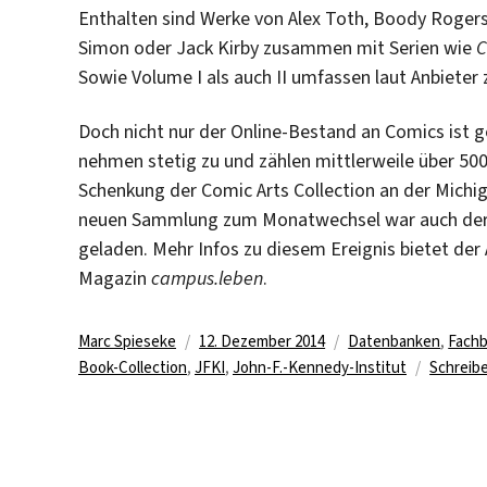
Enthalten sind Werke von Alex Toth, Boody Rogers, 
Simon oder Jack Kirby zusammen mit Serien wie
C
Sowie Volume I als auch II umfassen laut Anbieter
Doch nicht nur der Online-Bestand an Comics ist 
nehmen stetig zu und zählen mittlerweile über 50
Schenkung der Comic Arts Collection an der Michiga
neuen Sammlung zum Monatwechsel war auch der so
geladen. Mehr Infos zu diesem Ereignis bietet der 
Magazin
campus.leben
.
Autor
Veröffentlicht
Kategorien
Marc Spieseke
12. Dezember 2014
Datenbanken
,
Fachb
am
Book-Collection
,
JFKI
,
John-F.-Kennedy-Institut
Schreib