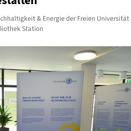
estalten
Job
in
der
hhaltigkeit & Energie der Freien Universität
Bibliothekswelt
liothek Station
finden