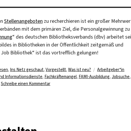
en
Stellenangeboten
zu recherchieren ist ein großer Mehrwer
sverbänden mit dem primären Ziel, die Personalgewinnung zu
nnung
“ des deutschen Bibliotheksverbands (dbv) arbeitet se
ldes in Bibliotheken in der Öffentlichkeit zeitgemäß und
Job Bibliothek“ ist das vortrefflich gelungen!
Schlagwörter
esen
,
Ins Netz geschaut
,
Vorgestellt
,
Was ist neu?
Arbeitgeber*in
und Informationsdienste
,
Fachkräftemangel
,
FAMI-Ausbildung
,
Jobsuche
,
zu
Schreibe einen Kommentar
„Mein
Job“
Bibliothek
–
den
passenden