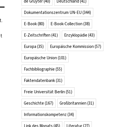
de Gruyter
(40)
Deutschland
(41)
Dokumentationszentrum UN-EU
(344)
t.
E-Book
(80)
E-Book-Collection
(38)
it
E-Zeitschriften
(41)
Enzyklopädie
(43)
Europa
(35)
Europäische Kommission
(57)
Europäische Union
(101)
Fachbibliographie
(55)
Faktendatenbank
(31)
Freie Universität Berlin
(51)
Geschichte
(167)
Großbritannien
(31)
Informationskompetenz
(34)
Link des Monats
(45)
Literatur
(27)