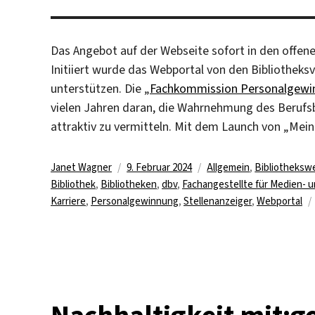
Das Angebot auf der Webseite sofort in den offen
Initiiert wurde das Webportal von den Bibliothek
unterstützen. Die „
Fachkommission Personalgewi
vielen Jahren daran, die Wahrnehmung des Berufsbi
attraktiv zu vermitteln. Mit dem Launch von „Mein 
Autor
Veröffentlicht
Kategorien
Janet Wagner
9. Februar 2024
Allgemein
,
Bibliotheksw
am
Bibliothek
,
Bibliotheken
,
dbv
,
Fachangestellte für Medien- 
Karriere
,
Personalgewinnung
,
Stellenanzeiger
,
Webportal